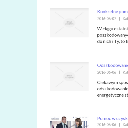
Konkretne pomo
2016-06-07
|
Kat
W ciągu ostatni
poszkodowanych
do nich i Ty, to 
Odszkodowanie 
2016-06-06
|
Kat
Ciekawym sposo
odszkodowanie z
energetyczne sto
Pomoc w uzysk
2016-06-06
|
Kat