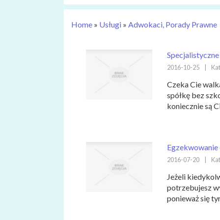
Home
»
Usługi
»
Adwokaci, Porady Prawne
Specjalistyczn
2016-10-25
|
Kat
Czeka Cie walk
spółkę bez szk
koniecznie są C
Egzekwowanie 
2016-07-20
|
Kat
Jeżeli kiedykolw
potrzebujesz w
ponieważ się t