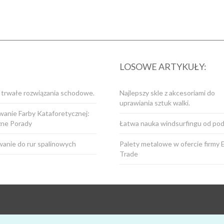
LOSOWE ARTYKUŁY:
i trwałe rozwiązania schodowe.
Najlepszy skle z akcesoriami do
uprawiania sztuk walki.
anie Farby Kataforetycznej:
zne Porady
Łatwa nauka windsurfingu od po
anie do rur spalinowych
Palety metalowe w ofercie firmy 
Trade