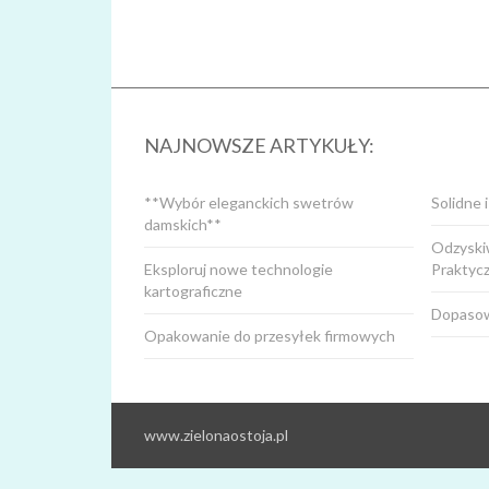
NAJNOWSZE ARTYKUŁY:
**Wybór eleganckich swetrów
Solidne 
damskich**
Odzyskiw
Eksploruj nowe technologie
Praktyc
kartograficzne
Dopasow
Opakowanie do przesyłek firmowych
www.zielonaostoja.pl