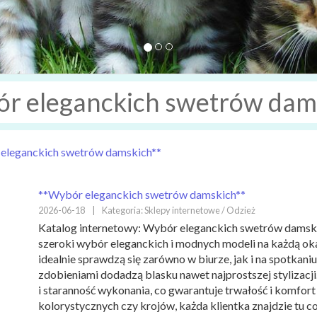
r eleganckich swetrów dam
eleganckich swetrów damskich**
**Wybór eleganckich swetrów damskich**
2026-06-18
|
Kategoria: Sklepy internetowe / Odzież
Katalog internetowy: Wybór eleganckich swetrów damsk
szeroki wybór eleganckich i modnych modeli na każdą oka
idealnie sprawdzą się zarówno w biurze, jak i na spotkani
zdobieniami dodadzą blasku nawet najprostszej stylizacj
i staranność wykonania, co gwarantuje trwałość i komfort 
kolorystycznych czy krojów, każda klientka znajdzie tu co