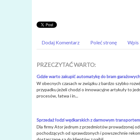
Dodaj Komentarz
Poleć stronę
Wpis 
PRZECZYTAĆ WARTO:
Gdzie warto zakupić automatykę do bram garażowyc
W obecnych czasach w związku z bardzo szybko rozwi
przypadku jeżeli chodzi o innowacyjne artykuły to j
procesów, łatwa i in...
Sprzedaż łodzi wędkarskich z darmowym transportem
Dla firmy Ator jednym z przedmiotów prowadzonej od ki
pochodzących od sprawdzonych i powszechnie rekom
dostarczane są do klientów z najbli...