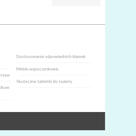
Dostosowanie odpowiednich klamek
Meble wypoczynkowe.
dstaw
Skuteczne tabletki do toalety
Elkom