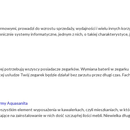
owymi, prowadzi do wzrostu sprzedaży, wydajności i wielu innych korzyśc
nicznie systemy informatyczne, jednym z nich, o takiej charakterystyce
rej potrzebują wszyscy posiadacze zegarków. Wymiana baterii w zegarku 
tej usłudze Twój zegarek będzie działał bez zarzutu przez długi czas. Fa
rmy Aquasanita
ystkim element wyposażenia w kawalerkach, czyli mieszkaniach, w któ
ce na zainstalowanie w nich dość szczupłej ilości mebli. Niewielka długo