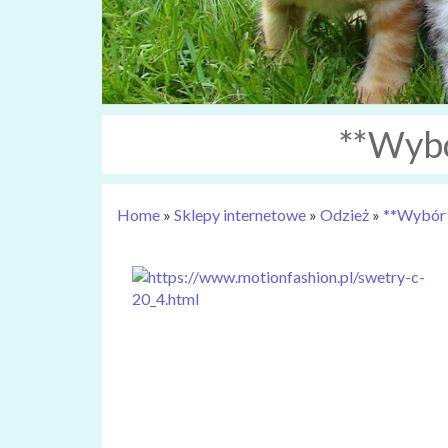
**Wybó
Home
»
Sklepy internetowe
»
Odzież
»
**Wybór 