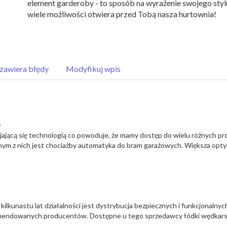
element garderoby - to sposób na wyrażenie swojego stylu 
wiele możliwości otwiera przed Tobą nasza hurtownia!
zawiera błędy
Modyfikuj wpis
h
jającą się technologią co powoduje, że mamy dostęp do wielu różnych p
ednym z nich jest chociażby automatyka do bram garażowych. Większa opt
lkunastu lat działalności jest dystrybucja bezpiecznych i funkcjonalnyc
endowanych producentów. Dostępne u tego sprzedawcy łódki wędkarski