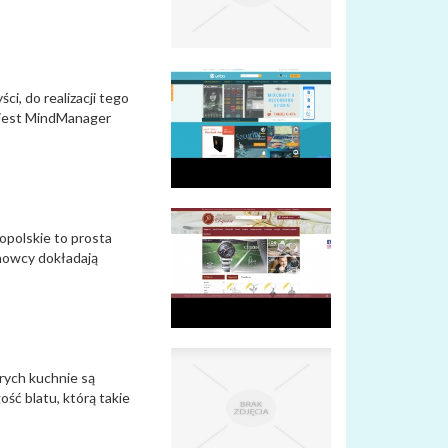
i, do realizacji tego
, jest MindManager
opolskie to prosta
chowcy dokładają
rych kuchnie są
ść blatu, którą takie