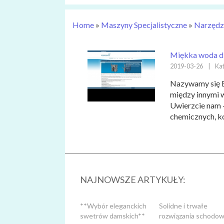
Home
»
Maszyny Specjalistyczne
»
Narzędz
Miękka woda d
2019-03-26
|
Kat
Nazywamy się E
między innymi w
Uwierzcie nam 
chemicznych, ko
NAJNOWSZE ARTYKUŁY:
**Wybór eleganckich
Solidne i trwałe
swetrów damskich**
rozwiązania schodow