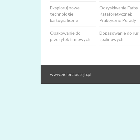
Eksploruj nowe
Odzyskiwanie Farby
technologie
Kataforetycznej:
kartograficzne
Praktyczne Porady
Opakowanie do
Dopasowanie do rur
przesyłek firmowych
spalinowych
www.zielonaostoja.pl