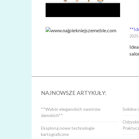
**Id
2025
Idea
salo
NAJNOWSZE ARTYKUŁY:
**Wybór eleganckich swetrów
Solidne 
damskich**
Odzyskiw
Eksploruj nowe technologie
Praktyc
kartograficzne