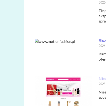
2026
Eksp
eksp
spra
Bluz
2026
Bluz
ofer
Nie
2025
Niez
spos