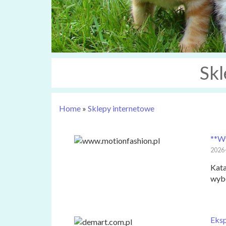
Skl
Home
»
Sklepy internetowe
**Wy
2026
Kata
wybó
Eksp