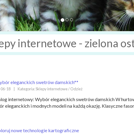
epy internetowe - zielona os
bór eleganckich swetrów damskich**
-06-18
|
Kategoria: Sklepy internetowe / Odzież
log internetowy: Wybór eleganckich swetrów damskich W hurtow
r eleganckich i modnych modeli na każdą okazję. Klasyczne fasony
loruj nowe technologie kartograficzne