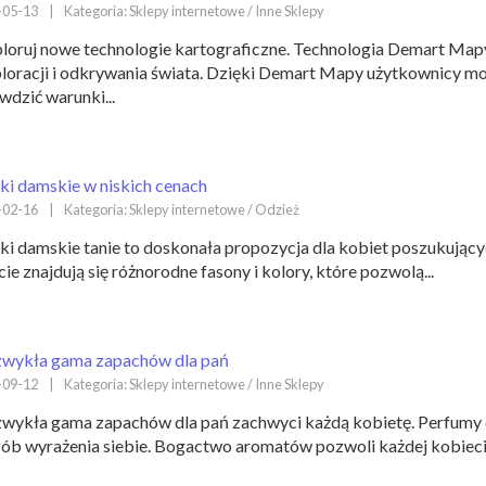
-05-13
|
Kategoria: Sklepy internetowe / Inne Sklepy
loruj nowe technologie kartograficzne. Technologia Demart Ma
loracji i odkrywania świata. Dzięki Demart Mapy użytkownicy m
wdzić warunki...
ki damskie w niskich cenach
-02-16
|
Kategoria: Sklepy internetowe / Odzież
ki damskie tanie to doskonała propozycja dla kobiet poszukując
cie znajdują się różnorodne fasony i kolory, które pozwolą...
zwykła gama zapachów dla pań
-09-12
|
Kategoria: Sklepy internetowe / Inne Sklepy
wykła gama zapachów dla pań zachwyci każdą kobietę. Perfumy da
ób wyrażenia siebie. Bogactwo aromatów pozwoli każdej kobiecie 