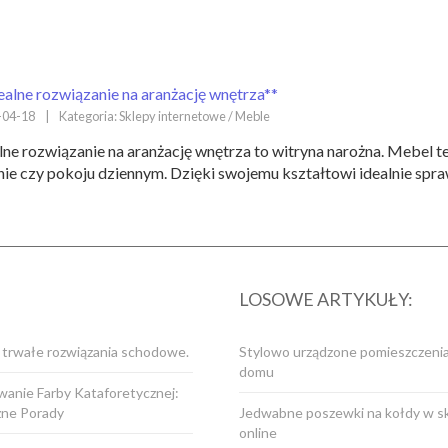
ealne rozwiązanie na aranżację wnętrza**
-04-18
|
Kategoria: Sklepy internetowe / Meble
lne rozwiązanie na aranżację wnętrza to witryna narożna. Mebel 
nie czy pokoju dziennym. Dzięki swojemu kształtowi idealnie spraw
LOSOWE ARTYKUŁY:
i trwałe rozwiązania schodowe.
Stylowo urządzone pomieszczeni
domu
anie Farby Kataforetycznej:
zne Porady
Jedwabne poszewki na kołdy w sk
online