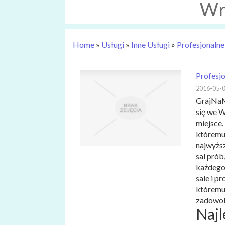
Wr
Home
»
Usługi
»
Inne Usługi
»
Profesjonalne
Profesj
2016-05-
GrajNaM
się we W
miejsce
któremu 
najwyżs
sal prób
każdego
sale i p
któremu 
zadowole
Najl