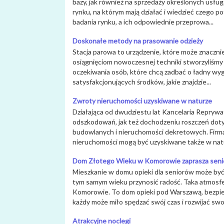
bazy, jak również na sprzedaży określonych usłu
rynku, na którym mają działać i wiedzieć czego po
badania rynku, a ich odpowiednie przeprowa...
Doskonałe metody na prasowanie odzieży
Stacja parowa to urządzenie, które może znacznie 
osiągnięciom nowoczesnej techniki stworzyliśmy 
oczekiwania osób, które chcą zadbać o ładny wygl
satysfakcjonujących środków, jakie znajdzie...
Zwroty nieruchomości uzyskiwane w naturze
Działająca od dwudziestu lat Kancelaria Reprywat
odszkodowań, jak też dochodzeniu roszczeń do
budowlanych i nieruchomości dekretowych. Firma
nieruchomości mogą być uzyskiwane także w naturz
Dom Złotego Wieku w Komorowie zaprasza sen
Mieszkanie w domu opieki dla seniorów może być
tym samym wieku przynosić radość. Taka atmos
Komorowie. To dom opieki pod Warszawą, bezpiec
każdy może miło spędzać swój czas i rozwijać swoj
Atrakcyjne noclegi