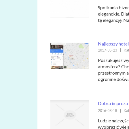
Spotkania bizn
eleganckie. Dla
tę elegancję. Na
Najlepszy hote
2017-05-23
|
Kat
Poszukujesz wy
atmosfera? Chce
przestronnym ap
ogromne doświad
Dobra impreza 
2016-08-18
|
Kat
Ludzie najczęśc
wyobrazić wiele