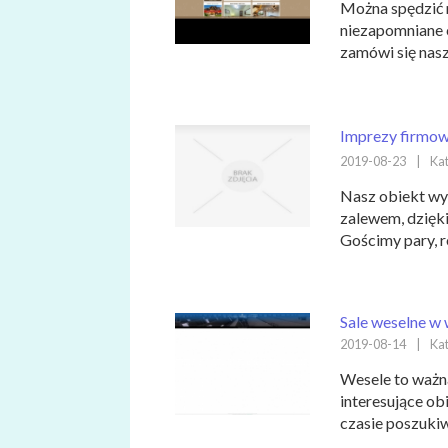
Można spędzić m
niezapomniane 
zamówi się nasz
Imprezy firmow
2019-08-23
|
Kat
Nasz obiekt wy
zalewem, dzięki
Gościmy pary, r
Sale weselne 
2019-08-14
|
Kat
Wesele to ważn
interesujące ob
czasie poszukiw