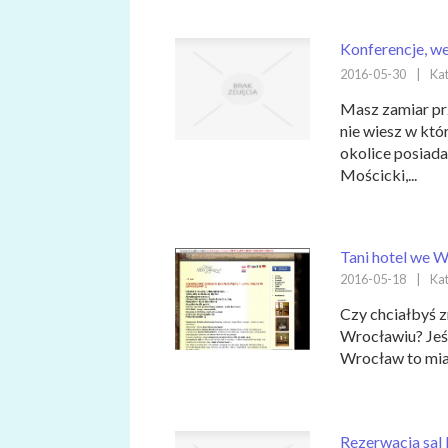
Konferencje, we
2016-05-30
|
Kat
Masz zamiar pr
nie wiesz w któ
okolice posiada
Mościcki,...
Tani hotel we W
2016-05-18
|
Kat
Czy chciałbyś z
Wrocławiu? Jeśli
Wrocław to mias
Rezerwacja sal 