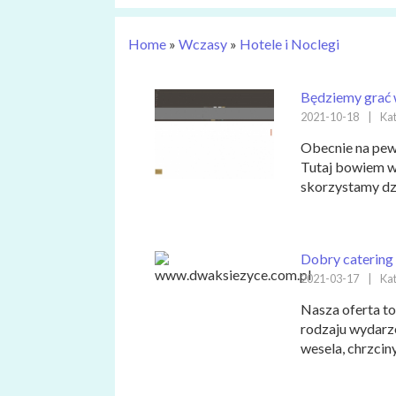
Home
»
Wczasy
»
Hotele i Noclegi
Będziemy grać 
2021-10-18
|
Kat
Obecnie na pew
Tutaj bowiem ws
skorzystamy dzis
Dobry catering 
2021-03-17
|
Kat
Nasza oferta to
rodzaju wydarz
wesela, chrzciny