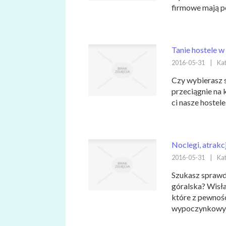
firmowe mają p
Tanie hostele w
2016-05-31
|
Kat
Czy wybierasz s
przeciągnie na 
ci nasze hostele
Noclegi, atrakcj
2016-05-31
|
Kat
Szukasz sprawd
góralska? Wisła
które z pewnoś
wypoczynkowym 