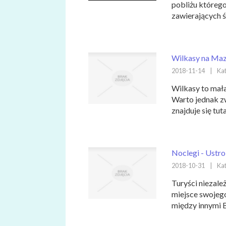
pobliżu któreg
zawierających św
Wilkasy na Maz
2018-11-14
|
Kat
Wilkasy to mała
Warto jednak zw
znajduje się tuta
Noclegi - Ustr
2018-10-31
|
Kat
Turyści niezale
miejsce swojeg
między innymi B