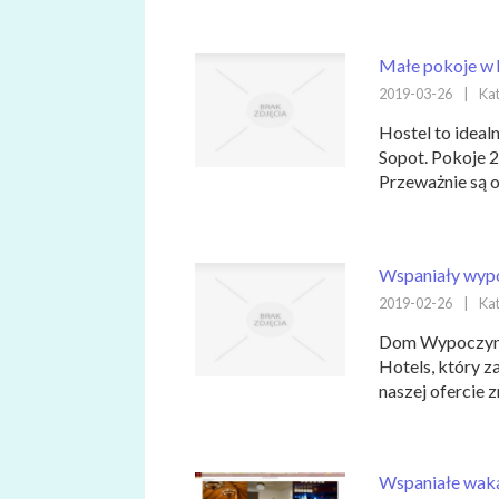
Małe pokoje w 
2019-03-26
|
Kat
Hostel to ideal
Sopot. Pokoje 
Przeważnie są o
Wspaniały wyp
2019-02-26
|
Kat
Dom Wypoczynk
Hotels, który 
naszej ofercie z
Wspaniałe wakac