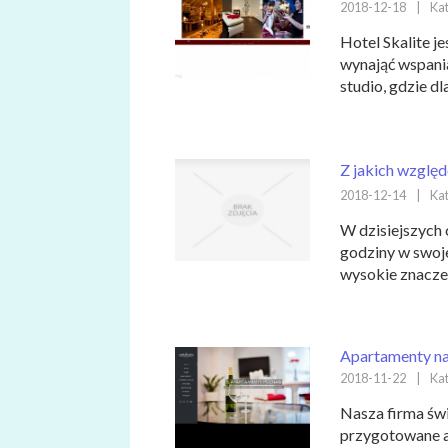
2018-12-18
|
Kat
Hotel Skalite j
wynająć wspania
studio, gdzie dl
Z jakich względ
2018-12-14
|
Kat
W dzisiejszych 
godziny w swoj
wysokie znacze
Apartamenty na
2018-11-22
|
Kat
Nasza firma świ
przygotowane a