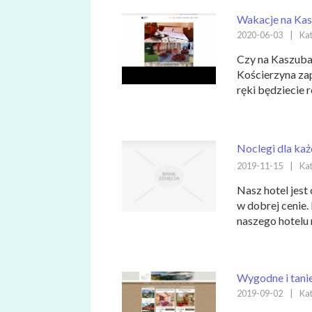
Wakacje na Ka
2020-06-03
|
Kat
Czy na Kaszubac
Kościerzyna zap
ręki będziecie r
Noclegi dla ka
2019-11-15
|
Kat
Nasz hotel jest 
w dobrej cenie.
naszego hotelu 
Wygodne i tani
2019-09-02
|
Kat