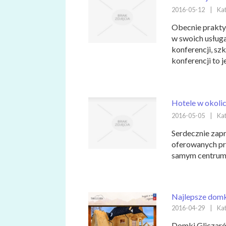
2016-05-12
|
Kat
Obecnie prakty
w swoich usług
konferencji, s
konferencji to 
Hotele w okoli
2016-05-05
|
Kat
Serdecznie zap
oferowanych pr
samym centrum N
Najlepsze domki
2016-04-29
|
Kat
Domki Gliczaró