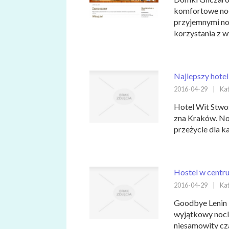
komfortowe noc
przyjemnymi no
korzystania z w
Najlepszy hote
2016-04-29
|
Kat
Hotel Wit Stwos
zna Kraków. Noc
przeżycie dla ka
Hostel w centr
2016-04-29
|
Kat
Goodbye Lenin 
wyjątkowy nocle
niesamowity cza