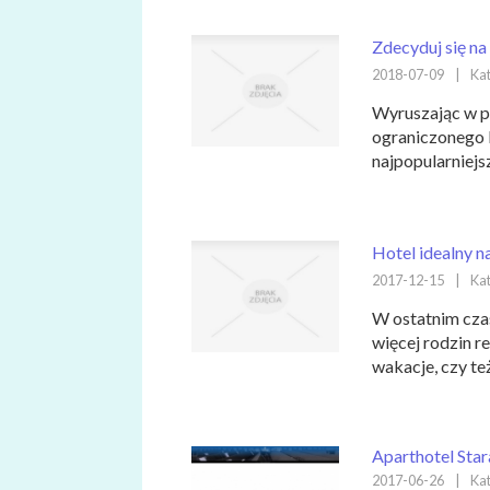
Zdecyduj się na
2018-07-09
|
Kat
Wyruszając w p
ograniczonego b
najpopularniejs
Hotel idealny n
2017-12-15
|
Kat
W ostatnim cza
więcej rodzin re
wakacje, czy też 
Aparthotel Star
2017-06-26
|
Kat