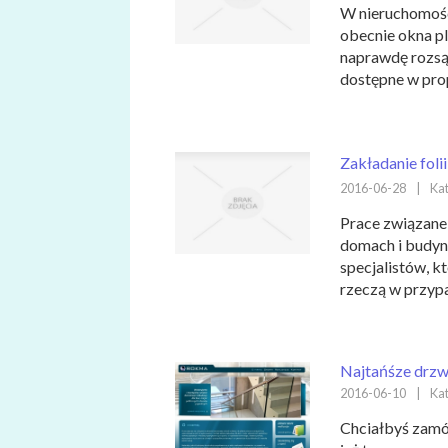
W nieruchomośc
obecnie okna p
naprawdę rozsąd
dostępne w prop
Zakładanie foli
2016-06-28
|
Kat
Prace związane 
domach i budyn
specjalistów, k
rzeczą w przypa
Najtańśze drzw
2016-06-10
|
Kat
Chciałbyś zam