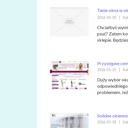
Tanie okna w o
2016-05-30
|
Kat
Chciałbyś wymie
psuć? Zatem ko
sklepie. Będzies
Przystępne cen
2016-05-25
|
Kat
Duży wybór okuć
odpowiedniego 
problemem. Jeże
Solidne okienn
2016-05-18
|
Kat