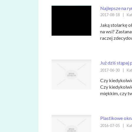
Najlepsze na r
2017-08-18
|
Kat
Jaką stolarkę 
na wsi? Zastana
raczej zdecydow
Już dziś stąpaj
2017-06-30
|
Kat
Czy kiedykolwie
Czy kiedykolwie
miękkim, czy tw
Plastikowe ok
2016-07-05
|
Kat