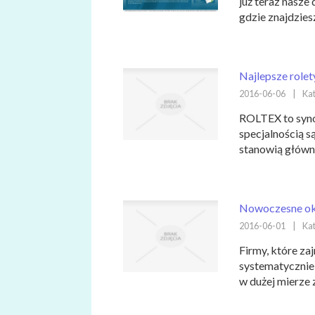
już teraz nasze
gdzie znajdzies
Najlepsze role
2016-06-06
|
Kat
ROLTEX to syno
specjalnością s
stanowią główny
Nowoczesne ok
2016-06-01
|
Kat
Firmy, które za
systematycznie
w dużej mierze 