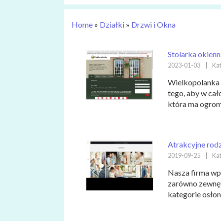
Home
»
Działki
»
Drzwi i Okna
Stolarka okienn
2023-01-03
|
Kat
Wielkopolanka 
tego, aby w cał
która ma ogromn
Atrakcyjne rodz
2019-09-25
|
Kat
Nasza firma wp
zarówno zewnętr
kategorie osłon