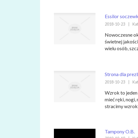
Essilor soczew
2018-10-23
|
Kat
Nowoczesne oku
świetnej jakośc
wielu osób, szc
Strona dla pre
2018-10-23
|
Kat
Wzrok to jeden
mieć ręki, nogi,
stracimy wzrok,.
Tampony O.B.