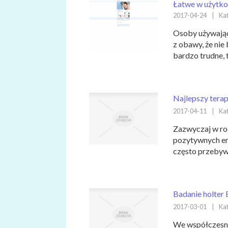
Łatwe w użytko
2017-04-24
|
Kat
Osoby używając
z obawy, że nie
bardzo trudne, 
Najlepszy tera
2017-04-11
|
Kat
Zazwyczaj w rod
pozytywnych emo
często przebywa
Badanie holter
2017-03-01
|
Kat
We współczesny