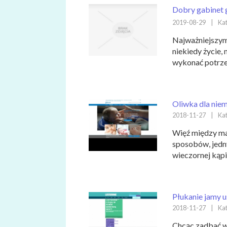
Dobry gabinet 
2019-08-29
|
Kat
Najważniejszym 
niekiedy życie,
wykonać potrze
Oliwka dla niem
2018-11-27
|
Kat
Więź między ma
sposobów, jedn
wieczornej kąpie
Płukanie jamy u
2018-11-27
|
Kat
Chcąc zadbać w