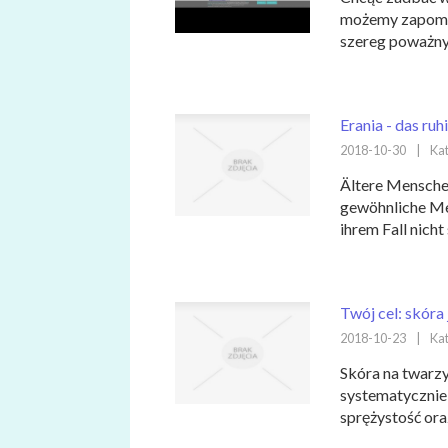
możemy zapomnie
szereg poważny
Erania - das ru
2018-10-30
|
Kat
Ältere Mensche
gewöhnliche Men
ihrem Fall nicht 
Twój cel: skóra
2018-10-23
|
Kat
Skóra na twarzy
systematycznie 
sprężystość ora