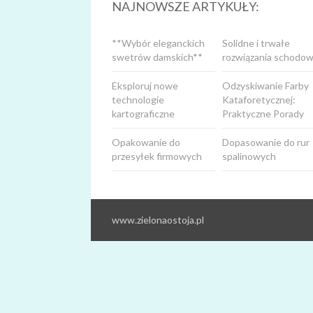
NAJNOWSZE ARTYKUŁY:
**Wybór eleganckich
Solidne i trwałe
swetrów damskich**
rozwiązania schodow
Eksploruj nowe
Odzyskiwanie Farby
technologie
Kataforetycznej:
kartograficzne
Praktyczne Porady
Opakowanie do
Dopasowanie do rur
przesyłek firmowych
spalinowych
www.zielonaostoja.pl