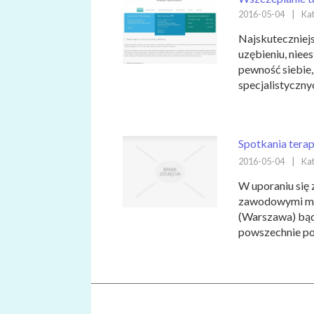
2016-05-04
|
Kat
Najskuteczniej
uzębieniu, niee
pewność siebie,
specjalistycznyc
Spotkania tera
2016-05-04
|
Kat
W uporaniu się
zawodowymi mo
(Warszawa) bąd
powszechnie pol