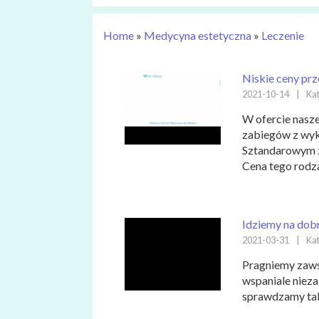
Home
»
Medycyna estetyczna
»
Leczenie
Niskie ceny pr
2021-10-14
|
Kat
W ofercie nasz
zabiegów z wyk
Sztandarowym za
Cena tego rodza
Idziemy na dob
2021-03-31
|
Kat
Pragniemy zawsz
wspaniale niezal
sprawdzamy taki