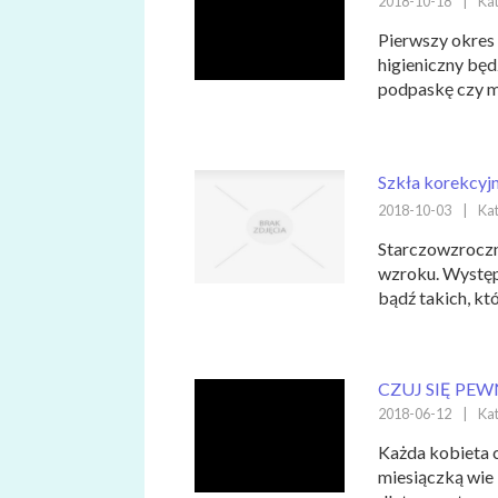
2018-10-18
|
Kat
Pierwszy okres 
higieniczny będ
podpaskę czy m
Szkła korekcyj
2018-10-03
|
Kat
Starczowzroczno
wzroku. Występ
bądź takich, któ
CZUJ SIĘ PEW
2018-06-12
|
Kat
Każda kobieta c
miesiączką wie -