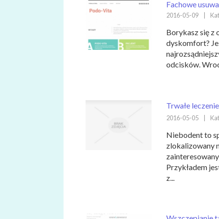
Fachowe usuwa
2016-05-09
|
Kat
Borykasz się z
dyskomfort? Je
najrozsądniejs
odcisków. Wrocł
Trwałe leczeni
2016-05-05
|
Kat
Niebodent to s
zlokalizowany 
zainteresowany
Przykładem jes
z...
Wszczepianie t