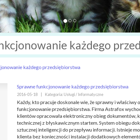
nkcjonowanie każdego przed
jonowanie każdego przedsiębiorstwa
Sprawne funkcjonowanie każdego przedsiębiorstwa
2016-05-18
|
Kategoria: Usługi / Informatyczne
Każdy, kto pracuje doskonale wie, że sprawny i właściw
funkcjonowanie przedsiębiorstwa. Firma Astrafox wych
klientów opracowała elektroniczny obieg dokumentów, kt
technicznej z błyskawicznym startem. System obiegu d
sztucznej inteligencji do przepływu informacji. Istnieje
klienta bez konieczności instalacji dodatkowych element