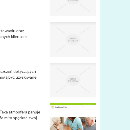
ektowaniu oraz
wanych klientom
roszczeń dotyczących
mogą być uzyskiwane
 Taka atmosfera panuje
że miło spędzać swój