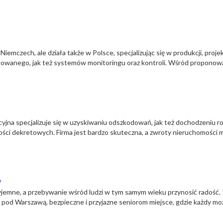
emczech, ale działa także w Polsce, specjalizując się w produkcji, proj
ntowanego, jak też systemów monitoringu oraz kontroli. Wśród propono
cyjna specjalizuje się w uzyskiwaniu odszkodowań, jak też dochodzeniu 
ci dekretowych. Firma jest bardzo skuteczna, a zwroty nieruchomości 
w
yjemne, a przebywanie wśród ludzi w tym samym wieku przynosić radość.
d Warszawą, bezpieczne i przyjazne seniorom miejsce, gdzie każdy mo