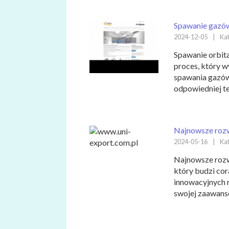
Spawanie gazów
2024-12-05
|
Kat
Spawanie orbit
proces, który 
spawania gazów
odpowiedniej tem
Najnowsze rozw
2024-05-16
|
Kat
Najnowsze rozw
który budzi cor
innowacyjnych 
swojej zaawanso