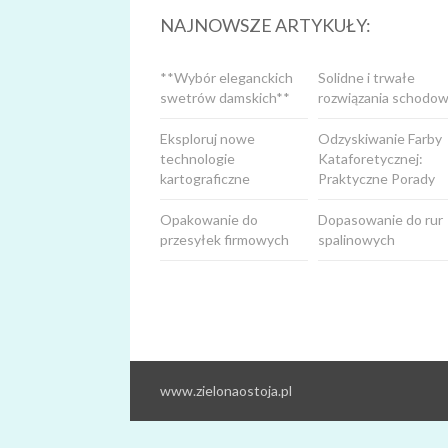
NAJNOWSZE ARTYKUŁY:
**Wybór eleganckich
Solidne i trwałe
swetrów damskich**
rozwiązania schodow
Eksploruj nowe
Odzyskiwanie Farby
technologie
Kataforetycznej:
kartograficzne
Praktyczne Porady
Opakowanie do
Dopasowanie do rur
przesyłek firmowych
spalinowych
www.zielonaostoja.pl