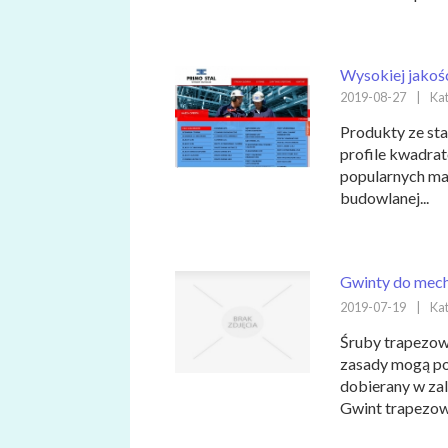
Wysokiej jakości
2019-08-27
|
Kat
Produkty ze stal
profile kwadrat
popularnych ma
budowlanej...
Gwinty do mech
2019-07-19
|
Kat
Śruby trapezow
zasady mogą po
dobierany w za
Gwint trapezow