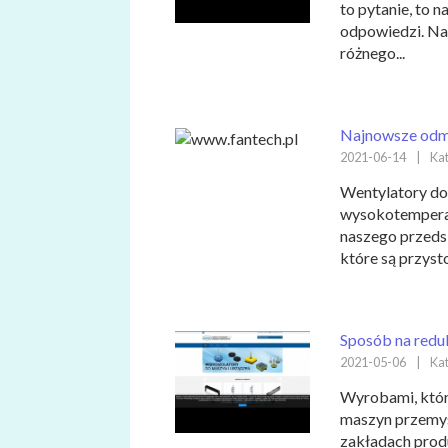
to pytanie, to 
odpowiedzi. Na 
różnego...
Najnowsze odmi
2021-06-14
|
Kat
Wentylatory do
wysokotemperat
naszego przeds
które są przyst
Sposób na reduk
2021-05-06
|
Kat
Wyrobami, któr
maszyn przemys
zakładach produk