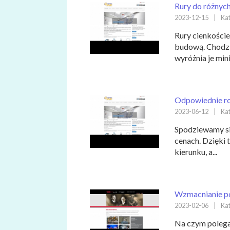
Rury do różnych 
2023-12-15
|
Kat
Rury cienkoście
budową. Chodzi 
wyróżnia je min
Odpowiednie ro
2023-06-12
|
Kat
Spodziewamy się
cenach. Dzięki 
kierunku, a...
Wzmacnianie po
2023-02-06
|
Kat
Na czym polega