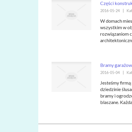
Części konstru
2016-05-24
|
Kat
W domach miesz
wszystkim w ob
rozwiązaniom c
architektoniczn
Bramy garażowe
2016-05-04
|
Kat
Jesteśmy firmą 
dziedzinie ślu
bramy i ogrodze
blaszane. Każda