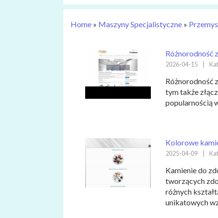
Home
»
Maszyny Specjalistyczne
»
Przemys
Różnorodność z
2026-04-15
|
Kat
Różnorodność z
tym także złącz
popularnością w 
Kolorowe kamie
2025-04-09
|
Kat
Kamienie do zd
tworzących zdo
różnych kształt
unikatowych wzo