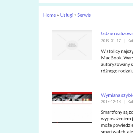
Home
»
Usługi
»
Serwis
Gdzie realizow
2019-01-17
|
Kat
W stolicy najsz
MacBook. Warsz
autoryzowany s
różnego rodzaju 
Wymiana szybki 
2017-12-18
|
Kat
Smartfony są z
wyposażeniem j
może powiedzie
smartwatch, ale