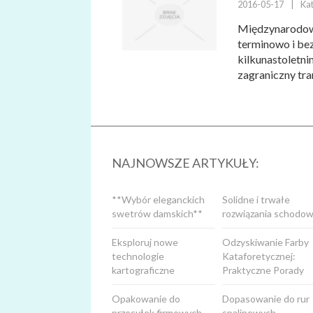
2016-05-17
|
Kat
Międzynarodowa
terminowo i be
kilkunastoletn
zagraniczny tran
NAJNOWSZE ARTYKUŁY:
**Wybór eleganckich
Solidne i trwałe
swetrów damskich**
rozwiązania schodow
Eksploruj nowe
Odzyskiwanie Farby
technologie
Kataforetycznej:
kartograficzne
Praktyczne Porady
Opakowanie do
Dopasowanie do rur
przesyłek firmowych
spalinowych