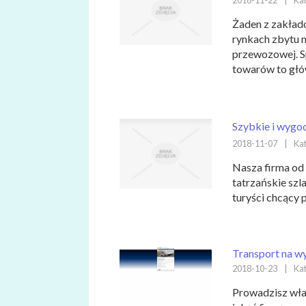
2018-11-22
|
Kat
Żaden z zakład
rynkach zbytu n
przewozowej. S
towarów to głów
Szybkie i wygod
2018-11-07
|
Kat
Nasza firma od 
tatrzańskie szl
turyści chcący 
Transport na w
2018-10-23
|
Kat
Prowadzisz włas