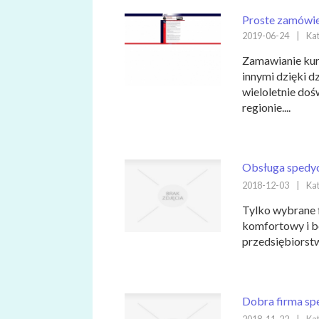
Proste zamówien
2019-06-24
|
Kat
Zamawianie kur
innymi dzięki dz
wieloletnie do
regionie....
Obsługa spedyc
2018-12-03
|
Kat
Tylko wybrane 
komfortowy i b
przedsiębiorstw
Dobra firma sp