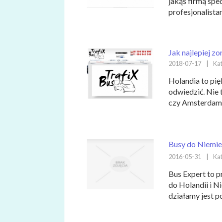
jakąś firmą spe
profesjonalista
Jak najlepiej z
2018-07-17
|
Kat
Holandia to pię
odwiedzić. Nie t
czy Amsterdam. 
Busy do Niemiec
2016-05-31
|
Kat
Bus Expert to p
do Holandii i 
działamy jest po