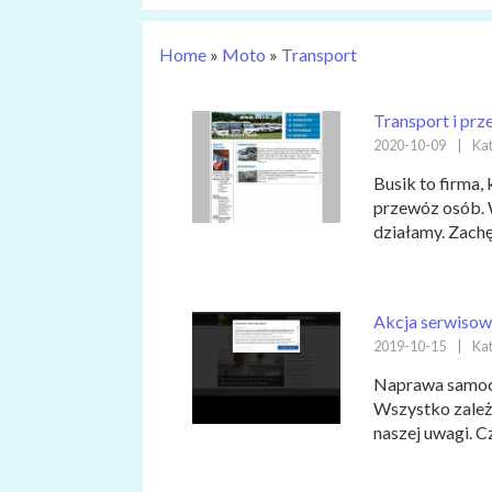
Home
»
Moto
»
Transport
Transport i pr
2020-10-09
|
Kat
Busik to firma,
przewóz osób. 
działamy. Zachę
Akcja serwiso
2019-10-15
|
Kat
Naprawa samoc
Wszystko zależy
naszej uwagi. C