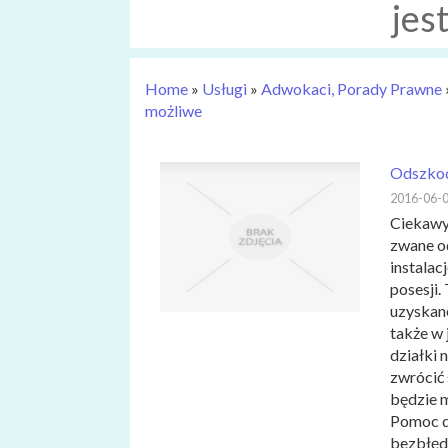
jes
Home
»
Usługi
»
Adwokaci, Porady Prawne
możliwe
Odszkod
2016-06-
Ciekawy
zwane o
instalac
posesji.
uzyskan
także w
działki 
zwrócić 
będzie m
Pomoc d
bezbłędn