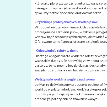
które jako pierwsze założyło autoryzowany serw
różnego rodzaju urządzenia. Akurat w przypadku
tylko i wyłącznie specjaliści oraz doświadczen...
Organizacja profesjonalnych szkoleń psów
W hodowli owczarków niemieckich o nazwie Esk
profesjonalne szkolenia psów, w zakresie przyg
wystaw bądź testów psychicznych, jak również w
Oferowane tanie i specjalistyczne szkolenie psów
Odpowiednie rolety w domu
Dlaczego w ogóle warto wybierać rolety zewnęt
wszystkim dlatego, że sprawiają, że w domu czuje
parterze, to na pewno będzie dla nas doskonałym
zaglądał do środka, a sami będziemy czuli się o w...
Wytrzymałe worki na węgiel z nadrukiem
Le-Mar to doświadczony producent opakowań i w
worki do węgla z nadrukiem, worki na ekogroszek, 
produkty wyróżniają się na tle konkurencji więks
z mocnego polietylenu na zaawansowanyc...