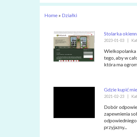
Home
»
Działki
Stolarka okienn
2023-01-03
|
Kat
Wielkopolanka 
tego, aby w cał
która ma ogromn
Gdzie kupić mi
2021-02-23
|
Kat
Dobór odpowied
zapewnienia sob
odpowiedniego 
przyjazny...