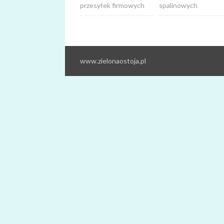
przesyłek firmowych
spalinowych
www.zielonaostoja.pl