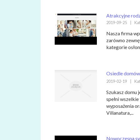
Atrakcyjne rodz
2019-09-25
|
Kat
Nasza firma wp
zarówno zewnętr
kategorie osłon
Osiedle domów
2019-02-19
|
Kat
Szukasz domu je
spełni wszelkie
wyposażenia ora
Villanatura,...
Nowoczesna syp