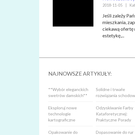
2018-11-05
|
Kat
Jeśli zależy P
mieszkania, za
ciekawą ofertę
estetykę,...
NAJNOWSZE ARTYKUŁY:
**Wybór eleganckich
Solidne i trwałe
swetrów damskich**
rozwiązania schodow
Eksploruj nowe
Odzyskiwanie Farby
technologie
Kataforetycznej:
kartograficzne
Praktyczne Porady
Opakowanie do
Dopasowanie do rur