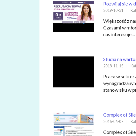
Rozwijaj się w 
2019-10-31
|
Kat
Większość z nas
Czasami w młod
nas interesuje....
Studia na warto
2018-11-15
|
Kat
Praca w sektorz
wynagradzanym 
stanowisku w prz
Complex of Sile
2016-06-07
|
Kat
Complex of Sile