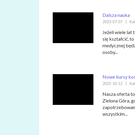
Dalsza nauka
2023-07-07
|
Kat
Jeżeli wiele lat
się kształcić, t
medycznej będz
osoby...
Nowe kursy ko
2021-10-12
|
Kat
Nasza oferta to
Zielona Góra, g
zapotrzebowani
wszystkim...