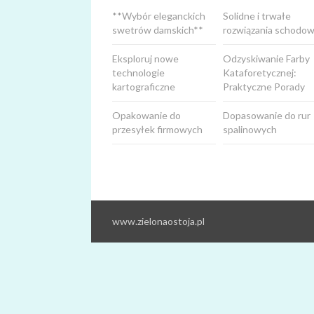
**Wybór eleganckich
Solidne i trwałe
swetrów damskich**
rozwiązania schodow
Eksploruj nowe
Odzyskiwanie Farby
technologie
Kataforetycznej:
kartograficzne
Praktyczne Porady
Opakowanie do
Dopasowanie do rur
przesyłek firmowych
spalinowych
www.zielonaostoja.pl