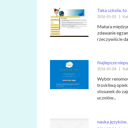
Taka szkoła, to
2016-05-05
|
Kat
Matura międzyna
zdawanie egzami
rzeczywiście daj
Najlepsze niep
2016-05-04
|
Kat
Wybór renomowa
troskliwą opiek
stosunek do zaj
uczniów...
nauka języków, 