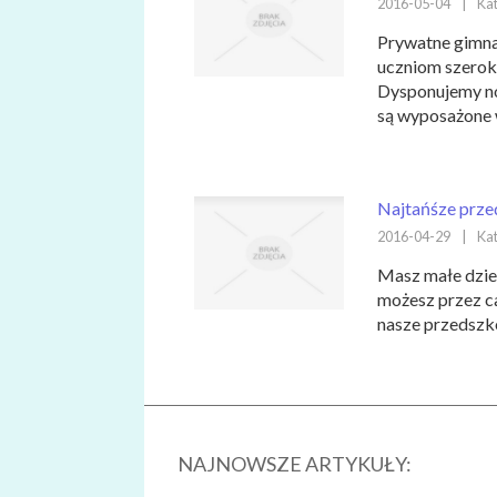
2016-05-04
|
Kat
Prywatne gimna
uczniom szeroki
Dysponujemy no
są wyposażone w
Najtańśze prze
2016-04-29
|
Kat
Masz małe dzie
możesz przez cał
nasze przedszko
NAJNOWSZE ARTYKUŁY: