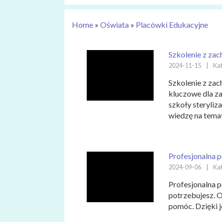
Home
»
Oświata
»
Placówki Edukacyjne
Szkolenie z za
2024-11-15
|
Kat
Szkolenie z za
kluczowe dla z
szkoły steryliz
wiedzę na temat
Profesjonalna 
2024-09-06
|
Kat
Profesjonalna 
potrzebujesz. O
pomóc. Dzięki j