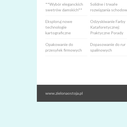
**Wybór eleganckich
Solidne i trwałe
swetrów damskich**
rozwiązania schodow
Eksploruj nowe
Odzyskiwanie Farby
technologie
Kataforetycznej:
kartograficzne
Praktyczne Porady
Opakowanie do
Dopasowanie do rur
przesyłek firmowych
spalinowych
www.zielonaostoja.pl