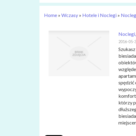
Home
»
Wczasy
»
Hotele i Noclegi
»
Noclegi
Noclegi,
2016-05-
Szukasz
biesiada
obiektów
względe
apartam
spędzić
wypoczyw
komforto
którzy 
dłuższe
biesiada
miejscem