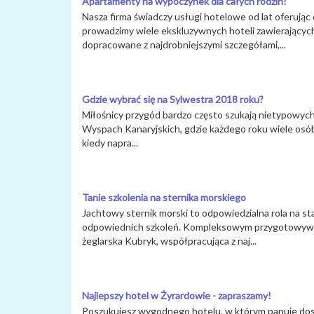
Apartamenty na wypoczynek dla całych rodzin!
Nasza firma świadczy usługi hotelowe od lat oferują
prowadzimy wiele ekskluzywnych hoteli zawierającyc
dopracowane z najdrobniejszymi szczegółami,...
Gdzie wybrać się na Sylwestra 2018 roku?
Miłośnicy przygód bardzo często szukają nietypowych
Wyspach Kanaryjskich, gdzie każdego roku wiele osób d
kiedy napra...
Tanie szkolenia na sternika morskiego
Jachtowy sternik morski to odpowiedzialna rola na st
odpowiednich szkoleń. Kompleksowym przygotowywani
żeglarska Kubryk, współpracująca z naj...
Najlepszy hotel w Żyrardowie - zapraszamy!
Poszukujesz wygodnego hotelu, w którym panuje dosk