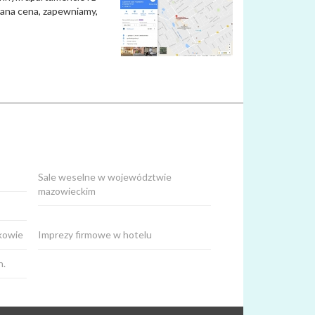
wana cena, zapewniamy,
Sale weselne w województwie
mazowieckim
akowie
Imprezy firmowe w hotelu
h.