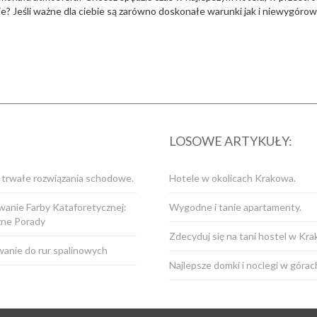
? Jeśli ważne dla ciebie są zarówno doskonałe warunki jak i niewygóro
LOSOWE ARTYKUŁY:
i trwałe rozwiązania schodowe.
Hotele w okolicach Krakowa.
anie Farby Kataforetycznej:
Wygodne i tanie apartamenty.
zne Porady
Zdecyduj się na tani hostel w Kr
anie do rur spalinowych
Najlepsze domki i noclegi w górac