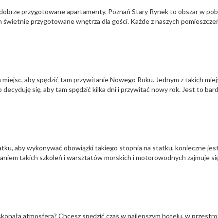
c dobrze przygotowane apartamenty. Poznań Stary Rynek to obszar w pob
h świetnie przygotowane wnętrza dla gości. Każde z naszych pomieszcze
 miejsc, aby spędzić tam przywitanie Nowego Roku. Jednym z takich miej
ecyduję się, aby tam spędzić kilka dni i przywitać nowy rok. Jest to bar
atku, aby wykonywać obowiązki takiego stopnia na statku, konieczne jes
em takich szkoleń i warsztatów morskich i motorowodnych zajmuje się
onała atmosfera? Chcesz spędzić czas w najlepszym hotelu, w przestro