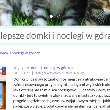
lepsze domki i noclegi w gór
omki i noclegi w górach.
Najlepsze domki i noclegi w górach.
2016-04-29
|
Kategoria: Wczasy / Hotele i Noclegi
Domki Gliczarów to znakomite miejsce na atrakcyjne ce
zainteresowanego przyjemnymi noclegami w górskich oko
jaką oferują nasze miejsca noclegowe. Gliczarów Górny to
domki - jest to świetnie zlokalizowane miasteczko, poło
pragnie spędzić trochę czasu w wyjątkowym miejscu, jakim
najlepsze wyjście. Dodatkowym elementem są liczne atrakc