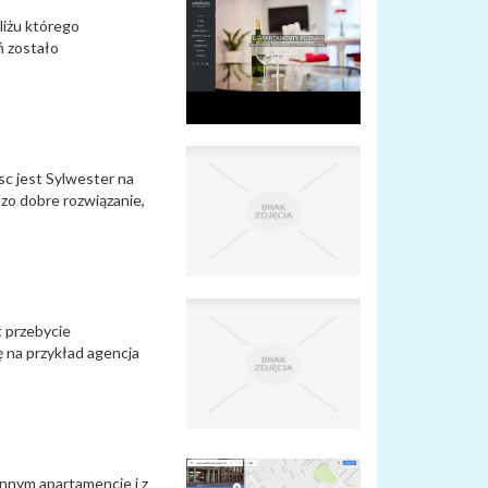
liżu którego
ń zostało
sc jest Sylwester na
dzo dobre rozwiązanie,
t przebycie
 na przykład agencja
nnym apartamencie i z