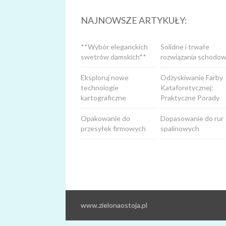
NAJNOWSZE ARTYKUŁY:
**Wybór eleganckich
Solidne i trwałe
swetrów damskich**
rozwiązania schodow
Eksploruj nowe
Odzyskiwanie Farby
technologie
Kataforetycznej:
kartograficzne
Praktyczne Porady
Opakowanie do
Dopasowanie do rur
przesyłek firmowych
spalinowych
www.zielonaostoja.pl