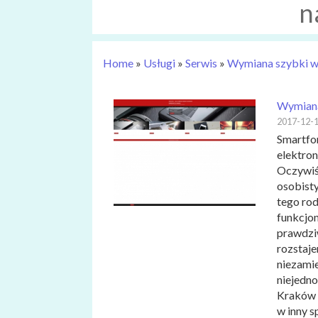
n
Home
»
Usługi
»
Serwis
»
Wymiana szybki w t
Wymiana 
2017-12-
Smartfo
elektro
Oczywiśc
osobist
tego rod
funkcjon
prawdziw
rozstaje
niezamie
niejedno
Kraków t
w inny s