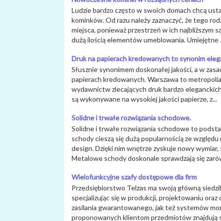
Ludzie bardzo często w swoich domach chcą usta
kominków. Od razu należy zaznaczyć, że tego rod
miejsca, ponieważ przestrzeń w ich najbliższym
dużą ilością elementów umeblowania. Umiejętne .
Druk na papierach kredowanych to synonim elega
Słusznie synonimem doskonałej jakości, a w zasadz
papierach kredowanych. Warszawa to metropolia, 
wydawnictw zlecających druk bardzo eleganckich
są wykonywane na wysokiej jakości papierze, z...
Solidne i trwałe rozwiązania schodowe.
Solidne i trwałe rozwiązania schodowe to podst
schody cieszą się dużą popularnością ze względ
design. Dzięki nim wnętrze zyskuje nowy wymiar, s
Metalowe schody doskonale sprawdzają się zarów
Wielofunkcyjne szafy dostępowe dla firm
Przedsiębiorstwo Telzas ma swoją główną siedzib
specjalizując się w produkcji, projektowaniu ora
zasilania gwarantowanego, jak też systemów mon
proponowanych klientom przedmiotów znajdują się