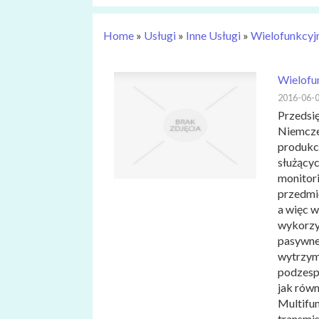
Home
»
Usługi
»
Inne Usługi
»
Wielofunkcyjn
Wielofu
2016-06-
Przedsi
Niemczec
produkcj
służącyc
monitor
przedmio
a więc w
wykorzy
pasywnej
wytrzyma
podzesp
jak rów
Multifu
transmis