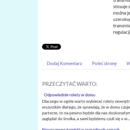
stosuje
można j
szeroko
transmi
regulacj
Dodaj Komentarz
Poleć stronę
W
PRZECZYTAĆ WARTO:
Odpowiednie rolety w domu
Dlaczego w ogóle warto wybierać rolety zewnęt
wszystkim dlatego, że sprawiają, że w domu czuje
parterze, to na pewno będzie dla nas doskonałym
zaglądał do środka, a sami będziemy czuli się o w...
Nowoczesne kominki w rozsądnych cenach