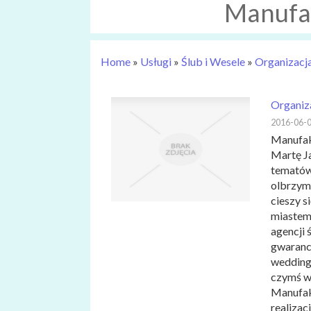
Manufa
Home
»
Usługi
»
Ślub i Wesele
»
Organizacj
Organiz
2016-06-
Manufak
Martę Ja
tematów 
olbrzym
cieszy s
miastem,
agencji 
gwarancj
wedding
czymś wi
Manufak
realizac