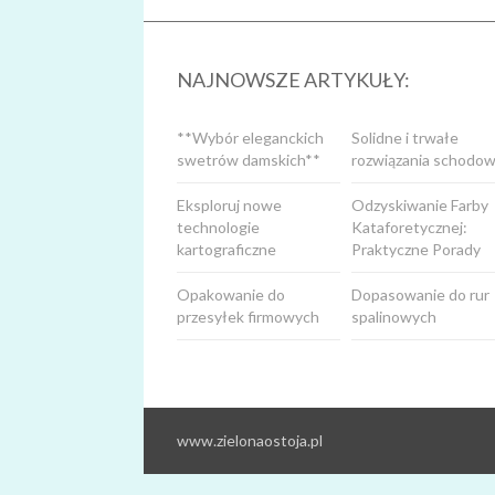
NAJNOWSZE ARTYKUŁY:
**Wybór eleganckich
Solidne i trwałe
swetrów damskich**
rozwiązania schodow
Eksploruj nowe
Odzyskiwanie Farby
technologie
Kataforetycznej:
kartograficzne
Praktyczne Porady
Opakowanie do
Dopasowanie do rur
przesyłek firmowych
spalinowych
www.zielonaostoja.pl