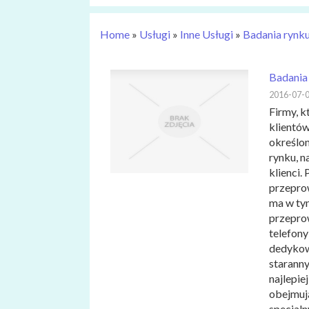
Home
»
Usługi
»
Inne Usługi
»
Badania rynku
Badania
2016-07-
Firmy, k
klientów
określon
rynku, n
klienci.
przepro
ma w tym
przepro
telefony
dedykowa
staranny
najlepie
obejmuj
specjal