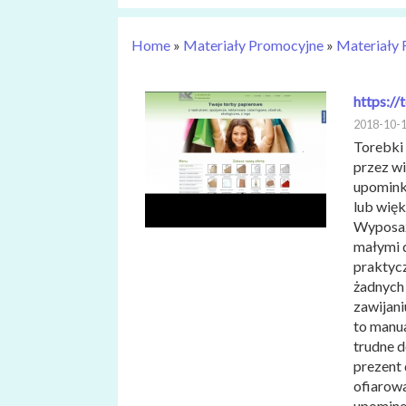
Home
»
Materiały Promocyjne
»
Materiały
https://
2018-10-
Torebki
przez w
upomink
lub więk
Wyposaż
małymi d
praktyc
żadnych 
zawijani
to manua
trudne d
prezent 
ofiarow
upomine