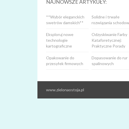
NAJNOWSZE ARTYKUŁY:
**Wybór eleganckich
Solidne i trwałe
swetrów damskich**
rozwiązania schodow
Eksploruj nowe
Odzyskiwanie Farby
technologie
Kataforetycznej:
kartograficzne
Praktyczne Porady
Opakowanie do
Dopasowanie do rur
przesyłek firmowych
spalinowych
www.zielonaostoja.pl