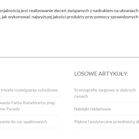
jalnością jest realizowanie zleceń związanych z nadrukiem na ubraniach 
e, jak wykonywać najwyższej jakości produkty przy pomocy sprawdzonych t
LOSOWE ARTYKUŁY:
i trwałe rozwiązania schodowe.
Scenografie targowe w dobrych
cenach
anie Farby Kataforetycznej:
zne Porady
Naklejki reklamowe
anie do rur spalinowych
Piękne i pożyteczne przedmioty d