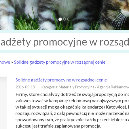
gadżety promocyjne w rozsąd
amowe
»
Solidne gadżety promocyjne w rozsądnej cenie
Solidne gadżety promocyjne w rozsądnej cenie
2016-05-18
|
Kategoria: Materiały Promocyjne / Agencje Reklamow
Firmy, które chciałyby dotrzeć ze swoją propozycją do moż
zainwestować w kampanię reklamową na najwyższym po
w takiej sytuacji mogą okazać się kalendarze (Katowice).
rodzaju rozwiązań, z całą pewnością nie może narzekać na 
spowodowany tym, że praktycznie każdy przedsiębiorca w
sukcesu jest trafnie zaplanowana promocja.