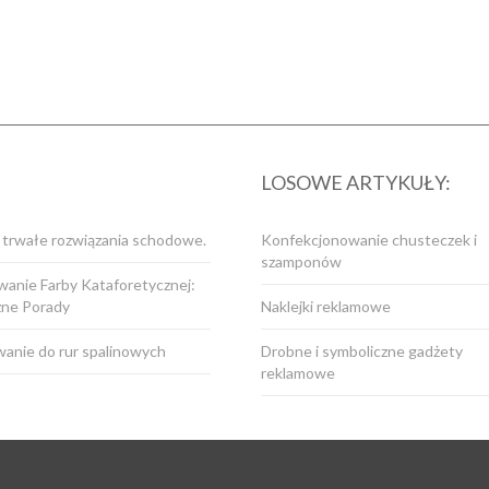
LOSOWE ARTYKUŁY:
i trwałe rozwiązania schodowe.
Konfekcjonowanie chusteczek i
szamponów
anie Farby Kataforetycznej:
zne Porady
Naklejki reklamowe
anie do rur spalinowych
Drobne i symboliczne gadżety
reklamowe