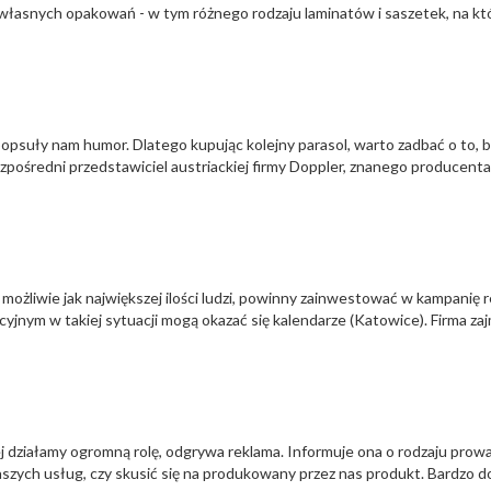
 własnych opakowań - w tym różnego rodzaju laminatów i saszetek, na 
popsuły nam humor. Dlatego kupując kolejny parasol, warto zadbać o to, by
bezpośredni przedstawiciel austriackiej firmy Doppler, znanego producent
o możliwie jak największej ilości ludzi, powinny zainwestować w kampanię
nym w takiej sytuacji mogą okazać się kalendarze (Katowice). Firma zaj
rej działamy ogromną rolę, odgrywa reklama. Informuje ona o rodzaju prow
 naszych usług, czy skusić się na produkowany przez nas produkt. Bardzo d