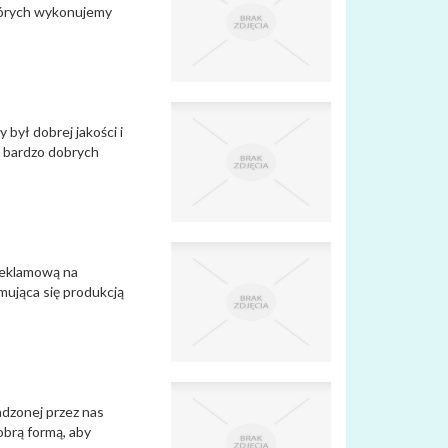
których wykonujemy
 był dobrej jakości i
a bardzo dobrych
 reklamową na
mująca się produkcją
adzonej przez nas
obrą formą, aby