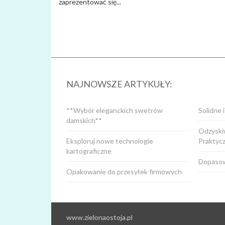
zaprezentować się...
NAJNOWSZE ARTYKUŁY:
**Wybór eleganckich swetrów
Solidne 
damskich**
Odzyskiw
Eksploruj nowe technologie
Praktyc
kartograficzne
Dopasow
Opakowanie do przesyłek firmowych
www.zielonaostoja.pl