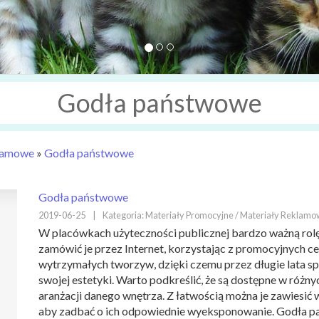
Godła państwowe
lamowe
»
Godła państwowe
Godła państwowe
2019-06-25
|
Kategoria: Materiały Promocyjne / Materiały Reklam
W placówkach użyteczności publicznej bardzo ważną ro
zamówić je przez Internet, korzystając z promocyjnych c
wytrzymałych tworzyw, dzięki czemu przez długie lata spraw
swojej estetyki. Warto podkreślić, że są dostępne w różn
aranżacji danego wnętrza. Z łatwością można je zawiesić 
aby zadbać o ich odpowiednie wyeksponowanie. Godła 