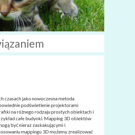
wiązaniem
ch czasach jako nowoczesna metoda
powiednie podświetlenie projektorami
iki na różnego rodzaju prostych obiektach i
a przykład całe budynki. Mapping 3D obiektów
mogą być nieraz zaskakującymi i
astosowaniu mappingu 3D możemy zrealizować