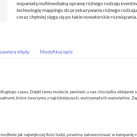
wspaniałą multimedialną oprawę różnego rodzaju eventó
technologię mappingu do przekazywania różnego rodzaju 
coraz chętniej sięga się po takie nowatorskie rozwiązania.
zawiera błędy
Modyfikuj wpis
o długiego czasu. Dzięki temu możecie zamówić u nas chociażby oklejani
zualnymi, które tworzymy z najróżniejszych, wytrzymałych materiałów. Za
o możliwie jak największej ilości ludzi, powinny zainwestować w kampanię