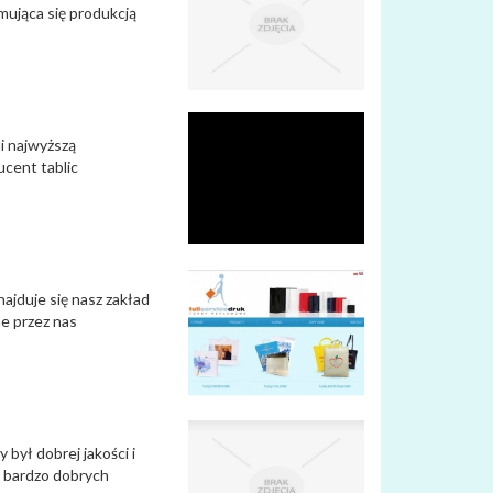
mująca się produkcją
i najwyższą
ucent tablic
ajduje się nasz zakład
e przez nas
 był dobrej jakości i
a bardzo dobrych