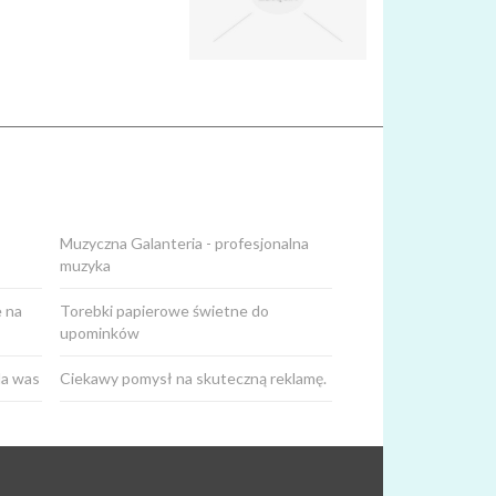
Muzyczna Galanteria - profesjonalna
muzyka
 na
Torebki papierowe świetne do
upominków
la was
Ciekawy pomysł na skuteczną reklamę.