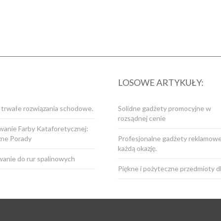
LOSOWE ARTYKUŁY:
i trwałe rozwiązania schodowe.
Solidne gadżety promocyjne w
rozsądnej cenie
anie Farby Kataforetycznej:
zne Porady
Profesjonalne gadżety reklamowe
każdą okazję.
anie do rur spalinowych
Piękne i pożyteczne przedmioty d