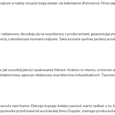
nym w takiej sytuacji mogą okazać się kalendarze (Katowice). Firma zaj
 reklamowe, decydują się na współpracę z producentami, gwarantującym
ą z określonymi normami unijnymi. Takie kryteria spełnia zaufany prod
 jak wysokiej jakości opakowania foliowe. Kraków to miasto, w którym zn
dsiębiorstwa, agencje reklamowe oraz klientów indywidualnych. Tworzon
popsuły nam humor. Dlatego kupując kolejny parasol, warto zadbać o to, by
bezpośredni przedstawiciel austriackiej firmy Doppler, znanego producent