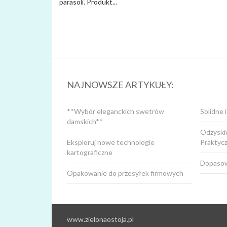
parasoli. Produkt...
NAJNOWSZE ARTYKUŁY:
**Wybór eleganckich swetrów
Solidne 
damskich**
Odzyskiw
Eksploruj nowe technologie
Praktyc
kartograficzne
Dopasow
Opakowanie do przesyłek firmowych
www.zielonaostoja.pl