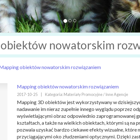
obiektów nowatorskim roz
Mapping obiektów nowatorskim rozwiązaniem
Mapping obiektów nowatorskim rozwiązaniem
2017-10-25
|
Kategoria: Materiały Promocyjne / Inne Agencje
Mapping 3D obiektów jest wykorzystywany w dzisiejszy
nadawanie im nieraz zupełnie innego wyglądu poprzez od
wyświetlającymi obraz odpowiednio zaprogramowanej graf
kształtach, a także na wielkich obiektach, którymi są n
pozwala uzyskać bardzo ciekawe efekty wizualne, które 
przyciągającymi oko złudzeniami optycznymi. Dzięki z