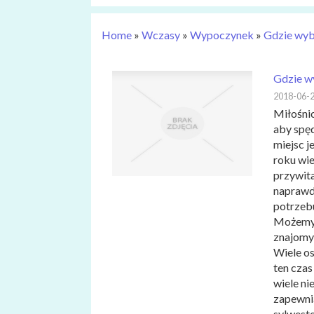
Home
»
Wczasy
»
Wypoczynek
»
Gdzie wybr
Gdzie wy
2018-06-
Miłośni
aby spę
miejsc j
roku wie
przywita
naprawdę
potrzeb
Możemy w
znajomyc
Wiele os
ten czas
wiele ni
zapewni
sylweste