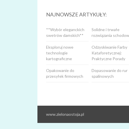
NAJNOWSZE ARTYKUŁY:
**Wybór eleganckich
Solidne i trwałe
swetrów damskich**
rozwiązania schodow
Eksploruj nowe
Odzyskiwanie Farby
technologie
Kataforetycznej:
kartograficzne
Praktyczne Porady
Opakowanie do
Dopasowanie do rur
przesyłek firmowych
spalinowych
www.zielonaostoja.pl