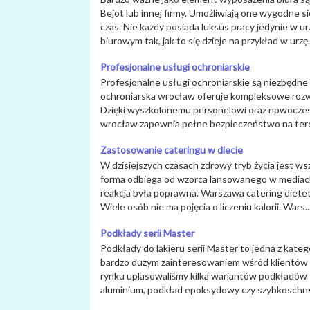
Bejot lub innej firmy. Umożliwiają one wygodne si
czas. Nie każdy posiada luksus pracy jedynie w 
biurowym tak, jak to się dzieje na przykład w urzę.
Profesjonalne usługi ochroniarskie
Profesjonalne usługi ochroniarskie są niezbędne 
ochroniarska wrocław oferuje kompleksowe rozwi
Dzięki wyszkolonemu personelowi oraz nowoczes
wrocław zapewnia pełne bezpieczeństwo na tere
Zastosowanie cateringu w diecie
W dzisiejszych czasach zdrowy tryb życia jest w
forma odbiega od wzorca lansowanego w mediach
reakcja była poprawna. Warszawa catering diete
Wiele osób nie ma pojęcia o liczeniu kalorii. Wars..
Podkłady serii Master
Podkłady do lakieru serii Master to jedna z kateg
bardzo dużym zainteresowaniem wśród klientów 
rynku uplasowaliśmy kilka wariantów podkładów 
aluminium, podkład epoksydowy czy szybkoschn�