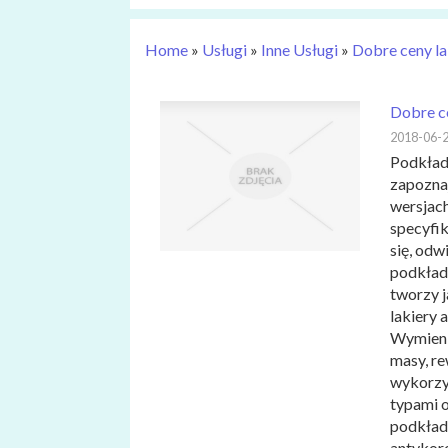
Home
»
Usługi
»
Inne Usługi
»
Dobre ceny la
Dobre ce
2018-06-
Podkład 
zapoznaj
wersjac
specyfi
się, odw
podkład
tworzy j
lakiery 
Wymienio
masy, re
wykorzy
typami 
podkładó
antykor