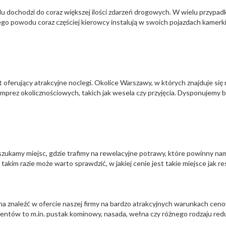
 dochodzi do coraz większej ilości zdarzeń drogowych. W wielu przypad
tego powodu coraz częściej kierowcy instalują w swoich pojazdach kame
t oferujący atrakcyjne noclegi. Okolice Warszawy, w których znajduje się 
imprez okolicznościowych, takich jak wesela czy przyjęcia. Dysponujemy
szukamy miejsc, gdzie trafimy na rewelacyjne potrawy, które powinny na
 takim razie może warto sprawdzić, w jakiej cenie jest takie miejsce jak r
znaleźć w ofercie naszej firmy na bardzo atrakcyjnych warunkach cen
entów to m.in. pustak kominowy, nasada, wełna czy różnego rodzaju red