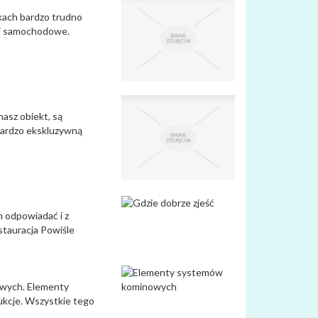
kach bardzo trudno
rki samochodowe.
nasz obiekt, są
 bardzo ekskluzywną
m odpowiadać i z
estauracja Powiśle
owych. Elementy
ukcje. Wszystkie tego