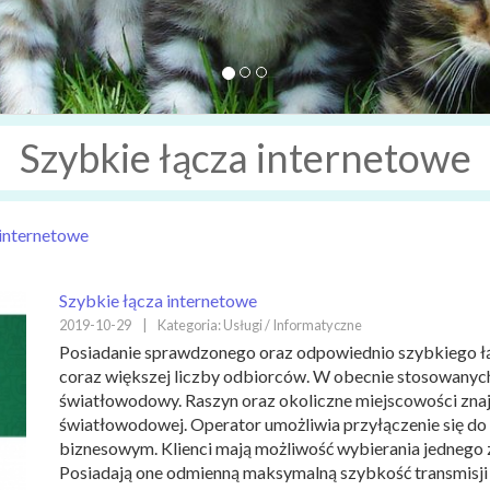
Szybkie łącza internetowe
 internetowe
Szybkie łącza internetowe
2019-10-29
|
Kategoria: Usługi / Informatyczne
Posiadanie sprawdzonego oraz odpowiednio szybkiego łą
coraz większej liczby odbiorców. W obecnie stosowanych 
światłowodowy. Raszyn oraz okoliczne miejscowości znajd
światłowodowej. Operator umożliwia przyłączenie się do
biznesowym. Klienci mają możliwość wybierania jednego 
Posiadają one odmienną maksymalną szybkość transmisji d