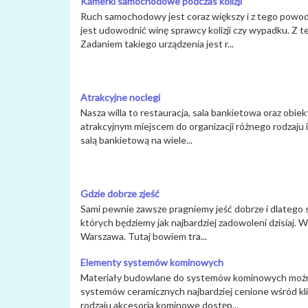
Kamerki samochodowe podczas kolizji
Ruch samochodowy jest coraz większy i z tego powodu
jest udowodnić winę sprawcy kolizji czy wypadku. Z 
Zadaniem takiego urządzenia jest r...
Atrakcyjne noclegi
Nasza willa to restauracja, sala bankietowa oraz obiek
atrakcyjnym miejscem do organizacji różnego rodzaju 
salą bankietową na wiele...
Gdzie dobrze zjeść
Sami pewnie zawsze pragniemy jeść dobrze i dlatego 
których będziemy jak najbardziej zadowoleni dzisiaj. W
Warszawa. Tutaj bowiem tra...
Elementy systemów kominowych
Materiały budowlane do systemów kominowych można 
systemów ceramicznych najbardziej cenione wśród kli
rodzaju akcesoria kominowe dostęp...