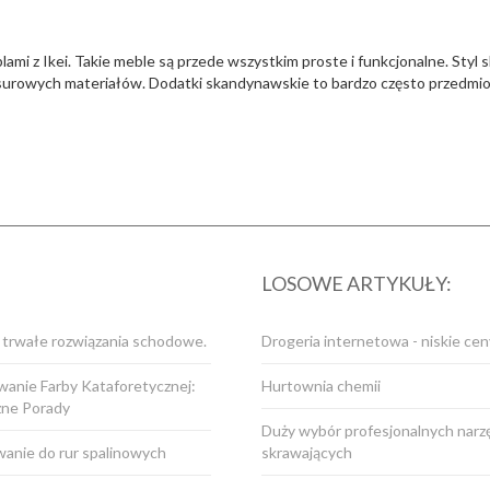
lami z Ikei. Takie meble są przede wszystkim proste i funkcjonalne. Styl
z surowych materiałów. Dodatki skandynawskie to bardzo często przedm
LOSOWE ARTYKUŁY:
i trwałe rozwiązania schodowe.
Drogeria internetowa - niskie cen
anie Farby Kataforetycznej:
Hurtownia chemii
zne Porady
Duży wybór profesjonalnych narz
anie do rur spalinowych
skrawających