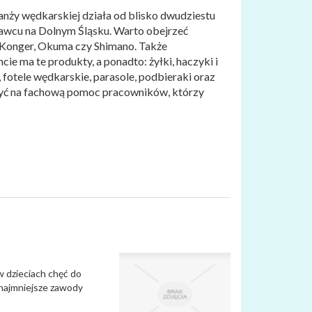
anży wędkarskiej działa od blisko dwudziestu
sławcu na Dolnym Śląsku. Warto obejrzeć
, Konger, Okuma czy Shimano. Także
ie ma te produkty, a ponadto: żyłki, haczyki i
 fotele wędkarskie, parasole, podbieraki oraz
czyć na fachową pomoc pracowników, którzy
 w dzieciach chęć do
 najmniejsze zawody