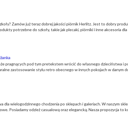
koły? Zamów już teraz dobrej jakości piórnik Herlitz. Jest to dobry produ
ukty potrzebne do szkoły, takie jak plecaki, piórniki i inne akcesoria dl
iżanka
może pragnących pod tym pretekstem wrócić do własnego dzieciństwa i po
turalne zastosowanie stylu retro obecnego w innych pokojach w danym d
wa dla wielogodzinnego chodzenia po sklepach i galeriach. W naszym sk
we. Posiadamy odzież casualową oraz elegancką. Nasza propozycja to ko