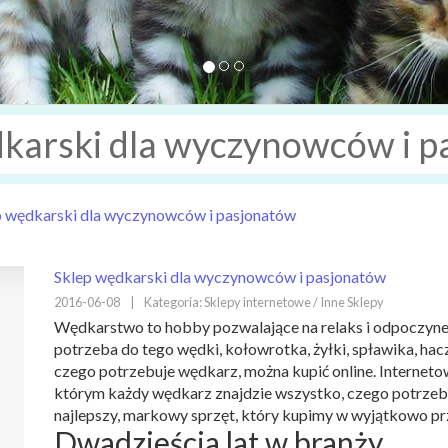
dkarski dla wyczynowców i p
p wędkarski dla wyczynowców i pasjonatów
Sklep wędkarski dla wyczynowców i pasjonatów
2016-06-08
|
Kategoria: Sklepy internetowe / Inne Sklepy
Wędkarstwo to hobby pozwalające na relaks i odpoczyne
potrzeba do tego wędki, kołowrotka, żyłki, spławika, hac
czego potrzebuje wędkarz, można kupić online. Internetow
którym każdy wędkarz znajdzie wszystko, czego potrzebuj
najlepszy, markowy sprzęt, który kupimy w wyjątkowo pr
Dwadzieścia lat w branży