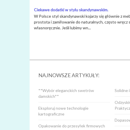
Ciekawe dodatki w stylu skandynawskim.
W Polsce styl skandynawski kojarzy się głównie z meb
prostota i zamiłowanie do naturalnych, często wręc
własnoręcznie. Jeśli lubimy wn...
NAJNOWSZE ARTYKUŁY:
**Wybór eleganckich swetrów
Solidne 
damskich**
Odzyskiw
Eksploruj nowe technologie
Praktyc
kartograficzne
Dopasow
Opakowanie do przesyłek firmowych