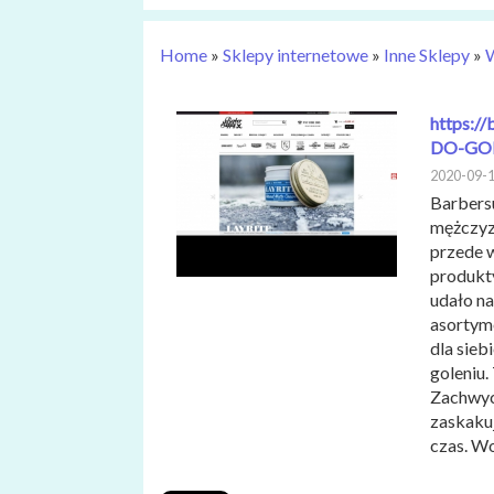
Home
»
Sklepy internetowe
»
Inne Sklepy
»
W
https:/
DO-GOLE
2020-09-
Barbersu
mężczyz
przede 
produkty
udało n
asortyme
dla sie
goleniu.
Zachwyc
zaskakuj
czas. Wo