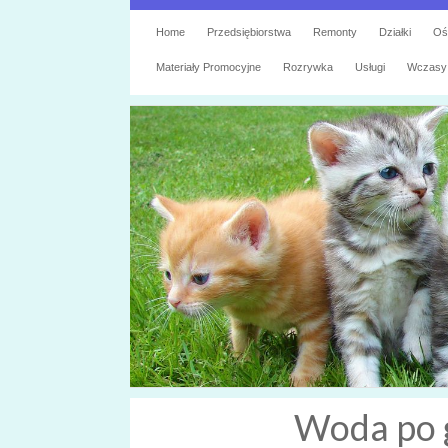
Home
Przedsiębiorstwa
Remonty
Działki
Oś
Materiały Promocyjne
Rozrywka
Usługi
Wczasy
Woda po g