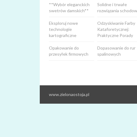
**Wybór eleganckich
Solidne i trwałe
swetrów damskich**
rozwiązania schodow
Eksploruj nowe
Odzyskiwanie Farby
technologie
Kataforetycznej:
kartograficzne
Praktyczne Porady
Opakowanie do
Dopasowanie do rur
przesyłek firmowych
spalinowych
www.zielonaostoja.pl