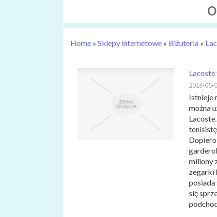
o
Home
»
Sklepy internetowe
»
Biżuteria
»
Lac
Lacoste 
2016-05-
Istnieje
można uz
Lacoste.
tenisist
Dopiero 
garderob
miliony 
zegarki
posiada
się sprz
podchodz