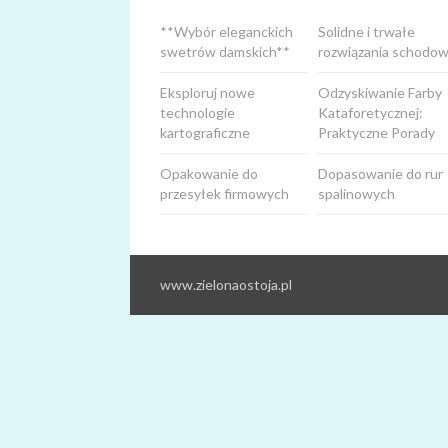
**Wybór eleganckich
Solidne i trwałe
swetrów damskich**
rozwiązania schodow
Eksploruj nowe
Odzyskiwanie Farby
technologie
Kataforetycznej:
kartograficzne
Praktyczne Porady
Opakowanie do
Dopasowanie do rur
przesyłek firmowych
spalinowych
www.zielonaostoja.pl