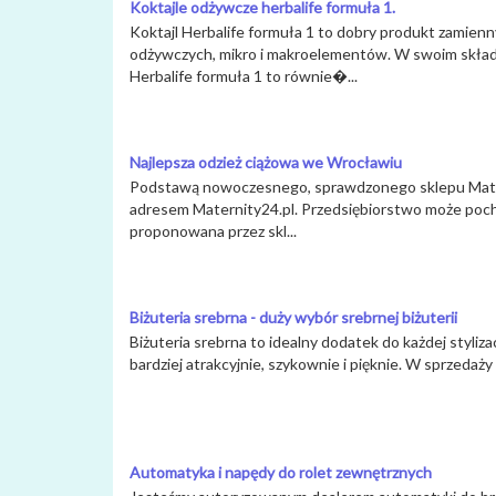
Koktajle odżywcze herbalife formuła 1.
Koktajl Herbalife formuła 1 to dobry produkt zamien
odżywczych, mikro i makroelementów. W swoim skład
Herbalife formuła 1 to równie�...
Najlepsza odzież ciążowa we Wrocławiu
Podstawą nowoczesnego, sprawdzonego sklepu Materni
adresem Maternity24.pl. Przedsiębiorstwo może poch
proponowana przez skl...
Biżuteria srebrna - duży wybór srebrnej biżuterii
Biżuteria srebrna to idealny dodatek do każdej styliza
bardziej atrakcyjnie, szykownie i pięknie. W sprzedaży d
Automatyka i napędy do rolet zewnętrznych