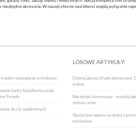
araży, rolet, żaluzji, markiz i wielu innych. Nasza kompleta oferta obejm
e niezbędne akcesoria. W naszej ofercie nasi klienci znajdą wyłącznie naj
LOSOWE ARTYKUŁY:
i trwałe rozwiązania schodowe.
Dobrej jakości płytki dywanowe. 
wybór.
anie Farby Kataforetycznej:
zne Porady
Narzędzia Jonnesway - wysoka ja
dobrej cenie
anie do rur spalinowych
Skuteczne alarmy na drzwi z pros
montażem