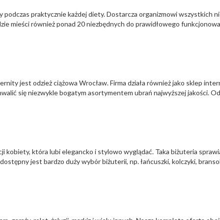
ny podczas praktycznie każdej diety. Dostarcza organizmowi wszystkich 
zie mieści również ponad 20 niezbędnych do prawidłowego funkcjonowa
ty jest odzież ciążowa Wrocław. Firma działa również jako sklep int
walić się niezwykle bogatym asortymentem ubrań najwyższej jakości. O
cji kobiety, która lubi elegancko i stylowo wyglądać. Taka biżuteria spraw
ostępny jest bardzo duży wybór biżuterii, np. łańcuszki, kolczyki, bransolet