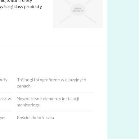
uje, m.in. rolety,
wyższej klasy produkty,
Duży
Trójnogi fotograficzne w okazyjnych
cenach
kośc w
Nowoczesne elementy instalacji
monitoringu
tym
Pościel do łóżeczka