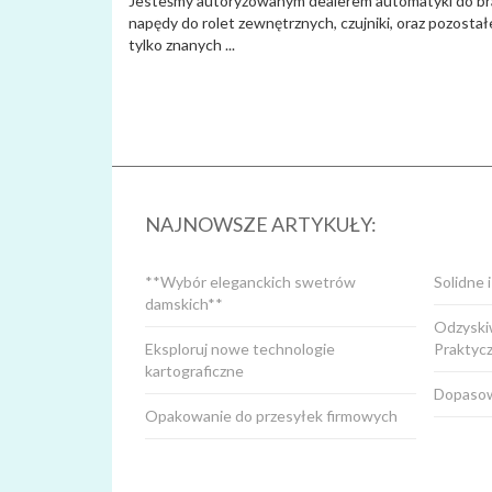
Jesteśmy autoryzowanym dealerem automatyki do bram, g
napędy do rolet zewnętrznych, czujniki, oraz pozostał
tylko znanych ...
NAJNOWSZE ARTYKUŁY:
**Wybór eleganckich swetrów
Solidne 
damskich**
Odzyskiw
Eksploruj nowe technologie
Praktyc
kartograficzne
Dopasow
Opakowanie do przesyłek firmowych