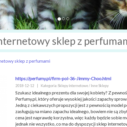
nternetowy sklep z perfuma
rnetowy sklep z perfumami
https://perfumy.pl/firm-pol-36-Jimmy-Choo.html
2018-12-12
|
Kategoria: Sklepy internetowe / Inne Sklepy
Szukasz idealnego prezentu dla swojej kobiety? Z pewnoś
Perfumy.pl, który oferuje wysokiej jakości zapachy spro
Jedną z ciekawszych propozycji jest z pewnością model 
zasługują na miano zapachu idealnego, bowiem nie są zbyt
cena jest naprawdę korzystna, więc każdy będzie sobie m
jednak nie wszystko, co ma do dyspozycji sklep interneto