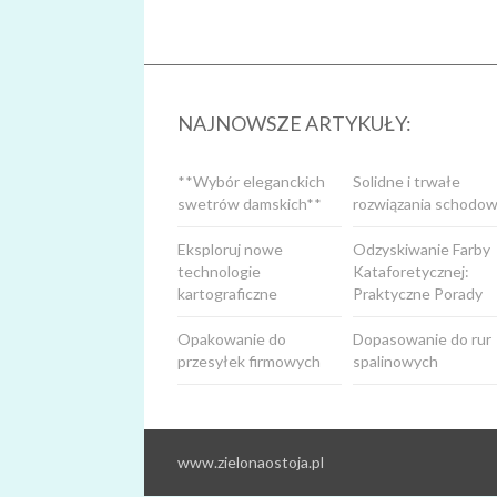
NAJNOWSZE ARTYKUŁY:
**Wybór eleganckich
Solidne i trwałe
swetrów damskich**
rozwiązania schodow
Eksploruj nowe
Odzyskiwanie Farby
technologie
Kataforetycznej:
kartograficzne
Praktyczne Porady
Opakowanie do
Dopasowanie do rur
przesyłek firmowych
spalinowych
www.zielonaostoja.pl