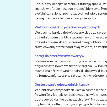
Łóżka, sofy, kanapy, narożniki z funkcją spania i
znaleźć w ofercie naszego przedsiębiorstwa. Pr
sypialni czy salonu, pochodzących od wielu re
naszej ofercie są bardzo atrakcyjnie zaproj...
Weldcut - części do przecinarek plazmowych
Weldcut to bardzo doświadczony sklep ze sprzęt
pośrednictwem punktu stacjonarnego, mieszcząceg
pośrednictwem sklepu internetowego, który posi
zróżnicowaną ofertę handlową, w której to znajdzi
Sprzęt do przetówrstwa tworzyw
Formowanie tworzyw sztucznych w ramach różny
dzięki naszym nowoczesnych sprzętem - w tym zł
można znaleźć zarówno podajniki i dozowniki, jak
na formowanie tworzyw sztucznych w różnego rod
Dostosowanie odpowiednich klamek
W niektórych przypadkach klamka cosmo może ok
Powinniśmy jednak zwrócić uwagę na wiele kwesti
dostosować klamkę do naszych drzwi. Na począte
czy lewoskrzydłe. Poza tym w przypadku starszych