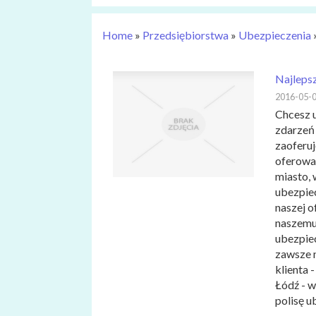
Home
»
Przedsiębiorstwa
»
Ubezpieczenia
Najleps
2016-05-
Chcesz 
zdarzeń 
zaoferuj
oferowa
miasto, 
ubezpiec
naszej 
naszemu 
ubezpie
zawsze 
klienta 
Łódź - w
polisę u