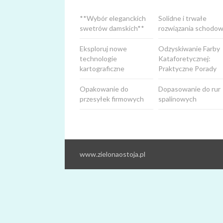
**Wybór eleganckich
Solidne i trwałe
swetrów damskich**
rozwiązania schodow
Eksploruj nowe
Odzyskiwanie Farby
technologie
Kataforetycznej:
kartograficzne
Praktyczne Porady
Opakowanie do
Dopasowanie do rur
przesyłek firmowych
spalinowych
www.zielonaostoja.pl