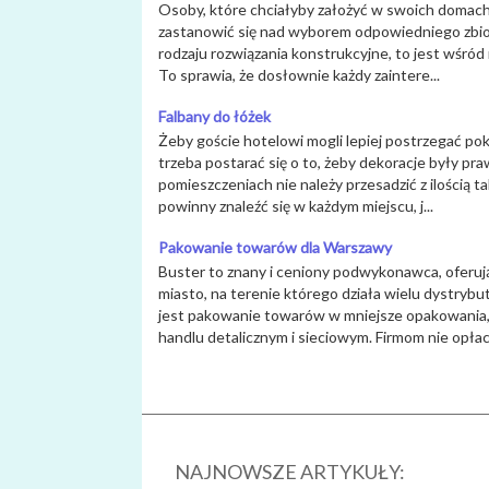
Osoby, które chciałyby założyć w swoich domach 
zastanowić się nad wyborem odpowiedniego zbior
rodzaju rozwiązania konstrukcyjne, to jest wśró
To sprawia, że dosłownie każdy zaintere...
Falbany do łóżek
Żeby goście hotelowi mogli lepiej postrzegać pok
trzeba postarać się o to, żeby dekoracje były p
pomieszczeniach nie należy przesadzić z ilością ta
powinny znaleźć się w każdym miejscu, j...
Pakowanie towarów dla Warszawy
Buster to znany i ceniony podwykonawca, oferuj
miasto, na terenie którego działa wielu dystry
jest pakowanie towarów w mniejsze opakowania,
handlu detalicznym i sieciowym. Firmom nie opłaca
NAJNOWSZE ARTYKUŁY: