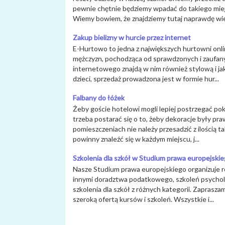
pewnie chętnie będziemy wpadać do takiego miej
Wiemy bowiem, że znajdziemy tutaj naprawdę wiele
Zakup bielizny w hurcie przez internet
E-Hurtowo to jedna z największych hurtowni onli
mężczyzn, pochodząca od sprawdzonych i zaufan
internetowego znajdą w nim również stylową i ja
dzieci, sprzedaż prowadzona jest w formie hur...
Falbany do łóżek
Żeby goście hotelowi mogli lepiej postrzegać pok
trzeba postarać się o to, żeby dekoracje były p
pomieszczeniach nie należy przesadzić z ilością ta
powinny znaleźć się w każdym miejscu, j...
Szkolenia dla szkół w Studium prawa europejski
Nasze Studium prawa europejskiego organizuje r
innymi doradztwa podatkowego, szkoleń psycholo
szkolenia dla szkół z różnych kategorii. Zaprasza
szeroką ofertą kursów i szkoleń. Wszystkie i...