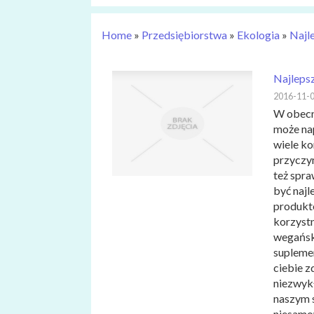
Home
»
Przedsiębiorstwa
»
Ekologia
»
Najl
Najleps
2016-11-
W obecny
może na
wiele ko
przyczy
też spra
być najl
produktó
korzystn
wegańsk
suplemen
ciebie z
niezwykł
naszym 
niesamow