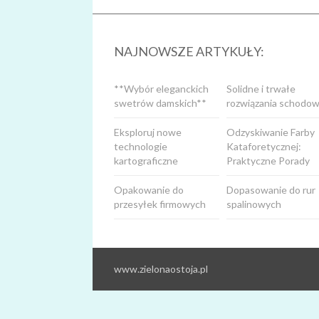
NAJNOWSZE ARTYKUŁY:
**Wybór eleganckich
Solidne i trwałe
swetrów damskich**
rozwiązania schodow
Eksploruj nowe
Odzyskiwanie Farby
technologie
Kataforetycznej:
kartograficzne
Praktyczne Porady
Opakowanie do
Dopasowanie do rur
przesyłek firmowych
spalinowych
www.zielonaostoja.pl