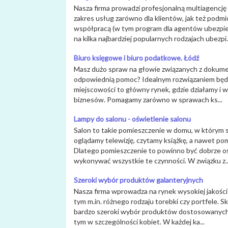
Nasza firma prowadzi profesjonalną multiagencję
zakres usług zarówno dla klientów, jak też pod
współpracą (w tym program dla agentów ubezpiec
na kilka najbardziej popularnych rodzajach ubezpi.
Biuro księgowe i biuro podatkowe. Łódź
Masz dużo spraw na głowie związanych z dokumenta
odpowiednią pomoc? Idealnym rozwiązaniem będzi
miejscowości to główny rynek, gdzie działamy i 
biznesów. Pomagamy zarówno w sprawach ks...
Lampy do salonu - oświetlenie salonu
Salon to takie pomieszczenie w domu, w którym
oglądamy telewizję, czytamy książkę, a nawet pom
Dlatego pomieszczenie to powinno być dobrze oś
wykonywać wszystkie te czynności. W związku z..
Szeroki wybór produktów galanteryjnych
Nasza firma wprowadza na rynek wysokiej jakości 
tym m.in. różnego rodzaju torebki czy portfele. S
bardzo szeroki wybór produktów dostosowanych 
tym w szczególności kobiet. W każdej ka...