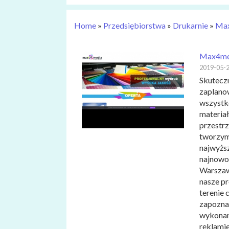
Home
»
Przedsiębiorstwa
»
Drukarnie
»
Max
Max4med
2019-05-
Skutecz
zaplano
wszystk
materiał
przestrz
tworzym
najwyższ
najnowoc
Warszawa
nasze pr
terenie 
zapoznan
wykonani
reklamie