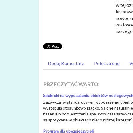
w tej dz
kreatywn
nowocze
zastosow
naszego
Dodaj Komentarz
Poleć stronę
W
PRZECZYTAĆ WARTO:
Szlakroki na wyposażeniu obiektów noclegowyc
Zazwyczaj w standardowym wyposażeniu obiektó
występują stosunkowo rzadko. Są one naturalnie
basen lub pomieszczenia spa. Wówczas zazwyczaj
są spotykane w obiektach nieco niższej kategorii.
Program dla ubezpieczycieli