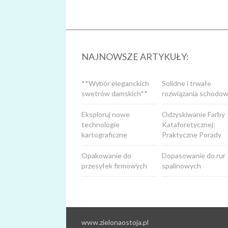
NAJNOWSZE ARTYKUŁY:
**Wybór eleganckich
Solidne i trwałe
swetrów damskich**
rozwiązania schodow
Eksploruj nowe
Odzyskiwanie Farby
technologie
Kataforetycznej:
kartograficzne
Praktyczne Porady
Opakowanie do
Dopasowanie do rur
przesyłek firmowych
spalinowych
www.zielonaostoja.pl