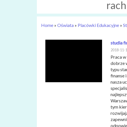
rac
Home
»
Oświata
»
Placówki Edukacyjne
»
S
studia f
2018-11-
Praca w 
dobrze 
typu sta
finanse 
nasza uc
specjali
najlepsz
Warszawa
tym kier
rozwijaj
zapewnio
odpowied