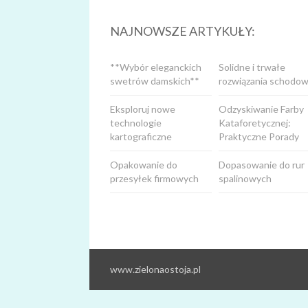
NAJNOWSZE ARTYKUŁY:
**Wybór eleganckich
Solidne i trwałe
swetrów damskich**
rozwiązania schodow
Eksploruj nowe
Odzyskiwanie Farby
technologie
Kataforetycznej:
kartograficzne
Praktyczne Porady
Opakowanie do
Dopasowanie do rur
przesyłek firmowych
spalinowych
www.zielonaostoja.pl