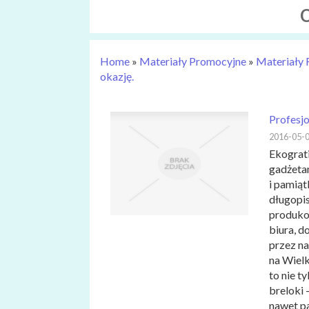
Home
»
Materiały Promocyjne
»
Materiały
okazję.
Profesjo
2016-05-
Ekograti
gadżeta
i pamiąt
długopi
produkow
biura, d
przez na
na Wiel
to nie t
breloki 
nawet p