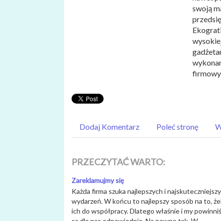
swoją ma
przedsię
Ekograti
wysokiej
gadżetam
wykonan
firmowy
Dodaj Komentarz
Poleć stronę
W
PRZECZYTAĆ WARTO:
Zareklamujmy się
Każda firma szuka najlepszych i najskuteczniejs
wydarzeń. W końcu to najlepszy sposób na to, żeb
ich do współpracy. Dlatego właśnie i my powinni
sa dla nas odpowiednie. Na pewno tak. W...