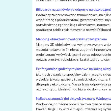
Billboardy na zamówienie odporne na uszkodzeni
Podmioty zainteresowane zamówieniami na billbo
współpracę z producentami, gwarantującymi na
potwierdzoną zgodnością z określonymi normami u
producent tablic reklamowych o nazwie Dillboard, 
Mapping obiektów nowatorskim rozwiązaniem
Mapping 3D obiektów jest wykorzystywany w dzi
metoda nadawanie im nieraz zupełnie innego wy
projektorami wyświetlającymi obraz odpowiednio
rodzaju prostych obiektach i kształtach, a także na
Profesjonalne gadżety reklamowe na każdą okazj
Ekogratisowania to specjalny dział naszego skle
wysokiej jakości gadżety i pamiątki ekologiczne, 
długopisy ekologiczne. Nasza firma odpowiada z
różnego typu, idealnych do biura, do domu, czy na
Najlepsza agencja detektywistyczna w Wadowic
Wadowice, położone obok Krakowa miasto znane z 
Paweł Drugi. Czy w taki miejscu zdarzają się syt