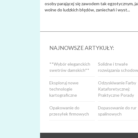
osoby parającej się zawodem tak egzotycznym, ja
wolne do ludzkich błędów, zaniechań i wyst...
NAJNOWSZE ARTYKUŁY:
**Wybór eleganckich
Solidne i trwałe
swetrów damskich**
rozwiązania schodow
Eksploruj nowe
Odzyskiwanie Farby
technologie
Kataforetycznej:
kartograficzne
Praktyczne Porady
Opakowanie do
Dopasowanie do rur
przesyłek firmowych
spalinowych