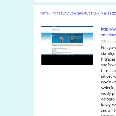
Home
»
Maszyny Specjalistyczne
»
Narzędz
http://w
zmiekcz
2019-03-
Nazywam
się międ
filtracj
spożywc
farmace
jakość w
wycinkie
świecie,
wody, pr
od tego 
kawy, c
znów - t
których 