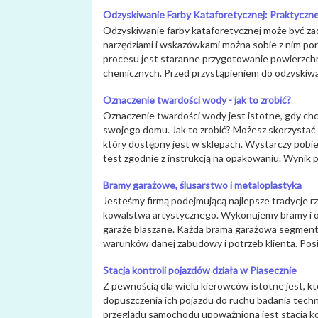
Odzyskiwanie Farby Kataforetycznej: Praktyczn
Odzyskiwanie farby kataforetycznej może być z
narzędziami i wskazówkami można sobie z nim p
procesu jest staranne przygotowanie powierzch
chemicznych. Przed przystąpieniem do odzyskiwan
Oznaczenie twardości wody - jak to zrobić?
Oznaczenie twardości wody jest istotne, gdy ch
swojego domu. Jak to zrobić? Możesz skorzystać 
który dostępny jest w sklepach. Wystarczy pobi
test zgodnie z instrukcją na opakowaniu. Wynik 
Bramy garażowe, ślusarstwo i metaloplastyka
Jesteśmy firmą podejmującą najlepsze tradycje rz
kowalstwa artystycznego. Wykonujemy bramy i og
garaże blaszane. Każda brama garażowa segmen
warunków danej zabudowy i potrzeb klienta. Posi
Stacja kontroli pojazdów działa w Piasecznie
Z pewnością dla wielu kierowców istotne jest, kt
dopuszczenia ich pojazdu do ruchu badania tech
przeglądu samochodu upoważniona jest stacja ko