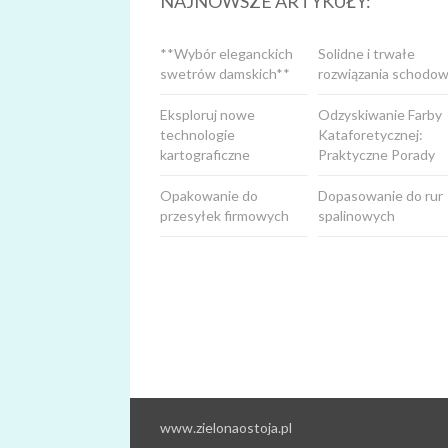
NAJNOWSZE ARTYKUŁY:
**Wybór eleganckich
Solidne i trwałe
swetrów damskich**
rozwiązania schodow
Eksploruj nowe
Odzyskiwanie Farby
technologie
Kataforetycznej:
kartograficzne
Praktyczne Porady
Opakowanie do
Dopasowanie do rur
przesyłek firmowych
spalinowych
www.zielonaostoja.pl