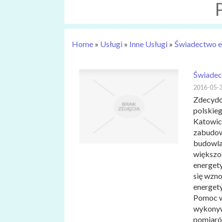
Home
»
Usługi
»
Inne Usługi
»
Świadectwo e
Świadec
2016-05-
Zdecydo
polskie
Katowice
zabudowa
budowla
większo
energet
się wzn
energety
Pomoc w
wykonyw
pomiarów