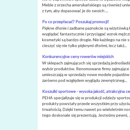
Meble z orzecha amerykańskiego są również uniwe
z tym, aby dopasować je do swoich ...
Po co przepłacać? Poszukaj promocji!
Piękne dłonie i zadbane paznokcie są wizytówką
wyglądać fantastycznie i przyciągać wzrok mężczy
kosmetyki są bardzo drogie. Nie każdego na nie 
cieszyć się nie tylko pięknymi dłońmi, lecz takż...
Konkurencyjne ceny rowerów miejskich
W sklepach zajmujących się sprzedażą jednośladó
wybór produktów. Renomowane firmy zajmujące 
umieszczają w sprzedaży nowe modele pojazdów 
zarówno pod względem wyglądu zewnętrzneg...
Koszulki sportowe - wysoka jakość, atrakcyjna c
PEHA specjalizuje się w produkcji odzieży sport
produkty powstały przede wszystkim przy użyciu 
trwałością. Dzięki temu nawet po wieloletnim no
tego doskonale się prezentują. Jesteśmy pewni, ..