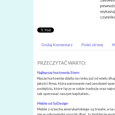
pewnośc
wykazują
czynnik
Dodaj Komentarz
Poleć stronę
W
PRZECZYTAĆ WARTO:
Najlepsza hurtownia Stern
Nasza hurtownia działa na rynku już od wielu długi
jakości firma, która panowanie nad zasobami opa
podejściu, które łączy w sobie tradycje oraz najn
tak operować naszym kapitałem...
Meble od SyDesign
Meble z orzecha amerykańskiego są trwałe, a na d
nie w odpowiedni sposób dbać, to będziecie mogl