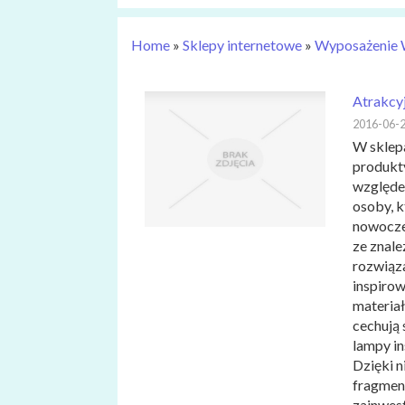
Home
»
Sklepy internetowe
»
Wyposażenie 
Atrakcy
2016-06-
W sklepa
produkty
względem
osoby, k
nowoczes
ze znal
rozwiąz
inspiro
materiał
cechują 
lampy in
Dzięki n
fragment
zainwest