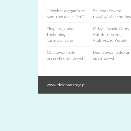
**Wybór eleganckich
Solidne i trwałe
swetrów damskich**
rozwiązania schodow
Eksploruj nowe
Odzyskiwanie Farby
technologie
Kataforetycznej:
kartograficzne
Praktyczne Porady
Opakowanie do
Dopasowanie do rur
przesyłek firmowych
spalinowych
www.zielonaostoja.pl