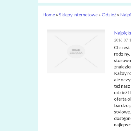
Home
»
Sklepy internetowe
»
Odzież
»
Najpi
Najpiękn
2016-07-
Chrzest 
rodziny,
stosowni
znalezi
Każdy ro
ale oczy
też nasz
odzież i
oferta o
bardzo p
stylowe.
dostępne
najlepsz