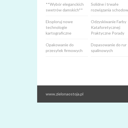
**Wybór eleganckich
Solidne i trwałe
swetrów damskich**
rozwiązania schodow
Eksploruj nowe
Odzyskiwanie Farby
technologie
Kataforetycznej:
kartograficzne
Praktyczne Porady
Opakowanie do
Dopasowanie do rur
przesyłek firmowych
spalinowych
www.zielonaostoja.pl