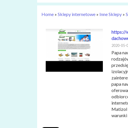
Home
»
Sklepy internetowe
»
Inne Sklepy
»
S
https:/
dachowe
2020-05-
Papa naw
rodzajów
przedsi
izolacyj
zainter
papa na
oferowan
odbiorcó
interne
Matizol
warunki