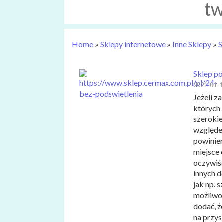
t
Home
»
Sklepy internetowe
»
Inne Sklepy
»
S
Sklep po
2021-01-
Jeżeli z
których 
szerokie
względe
powinie
miejsce 
oczywiśc
innych d
jak np. 
możliwo
dodać, 
na przys