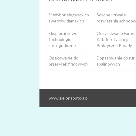
**Wybór eleganckich
Solidne i trwałe
swetrów damskich**
rozwiązania schodow
Eksploruj nowe
Odzyskiwanie Farby
technologie
Kataforetycznej:
kartograficzne
Praktyczne Porady
Opakowanie do
Dopasowanie do rur
przesyłek firmowych
spalinowych
www.zielonaostoja.pl