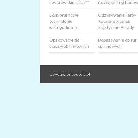
swetrów damskich**
rozwiązania schodow
Eksploruj nowe
Odzyskiwanie Farby
technologie
Kataforetycznej:
kartograficzne
Praktyczne Porady
Opakowanie do
Dopasowanie do rur
przesyłek firmowych
spalinowych
www.zielonaostoja.pl