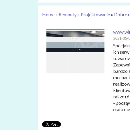
Home
»
Remonty
»
Projektowanie
»
Dobre r
www.win
2021-05-
Specjaln
ich ser
towarow
Zapewnia
bardzo 
mechani
realizo
klientów
także ró
- począ
osób ni