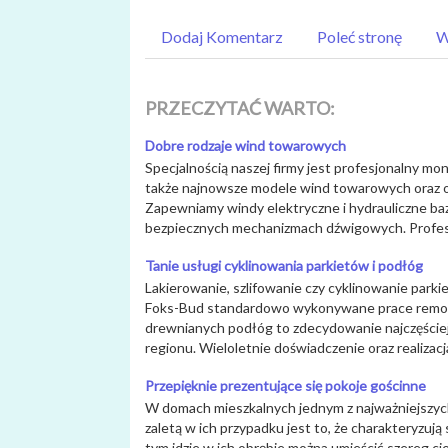
Dodaj Komentarz
Poleć stronę
W
PRZECZYTAĆ WARTO:
Dobre rodzaje wind towarowych
Specjalnością naszej firmy jest profesjonalny mo
także najnowsze modele wind towarowych oraz
Zapewniamy windy elektryczne i hydrauliczne baz
bezpiecznych mechanizmach dźwigowych. Profesj
Tanie usługi cyklinowania parkietów i podłóg
Lakierowanie, szlifowanie czy cyklinowanie parki
Foks-Bud standardowo wykonywane prace remo
drewnianych podłóg to zdecydowanie najczęściej
regionu. Wieloletnie doświadczenie oraz realizacja 
Przepięknie prezentujące się pokoje gościnne
W domach mieszkalnych jednym z najważniejszych
zaletą w ich przypadku jest to, że charakteryzują
tym idzie w ich obrębie można umieścić szereg c