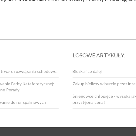
LOSOWE ARTYKUŁY:
i trwałe rozwiązania schodowe.
Bluzka i co dalej
anie Farby Kataforetycznej:
Zakup bielizny w hurcie przez int
zne Porady
Śniegowce chłopięce - wysoka jak
anie do rur spalinowych
przystępna cena!