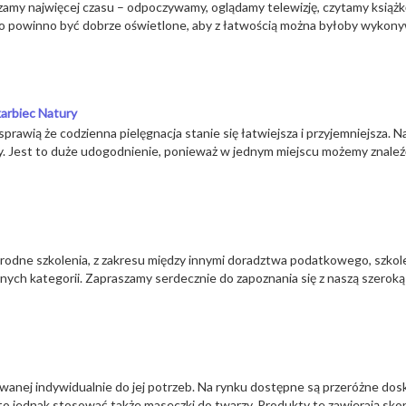
zamy najwięcej czasu – odpoczywamy, oglądamy telewizję, czytamy ksią
 to powinno być dobrze oświetlone, aby z łatwością można byłoby wykon
karbiec Natury
prawią że codzienna pielęgnacja stanie się łatwiejsza i przyjemniejsza. 
ry. Jest to duże udogodnienie, ponieważ w jednym miejscu możemy znaleź
rodne szkolenia, z zakresu między innymi doradztwa podatkowego, szkol
óżnych kategorii. Zapraszamy serdecznie do zapoznania się z naszą szeroką
wanej indywidualnie do jej potrzeb. Na rynku dostępne są przeróżne dos
rto jednak stosować także maseczki do twarzy. Produkty te zawierają s