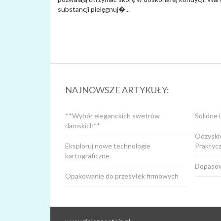
substancji pielęgnuj�...
NAJNOWSZE ARTYKUŁY:
**Wybór eleganckich swetrów
Solidne 
damskich**
Odzyskiw
Eksploruj nowe technologie
Praktyc
kartograficzne
Dopasow
Opakowanie do przesyłek firmowych