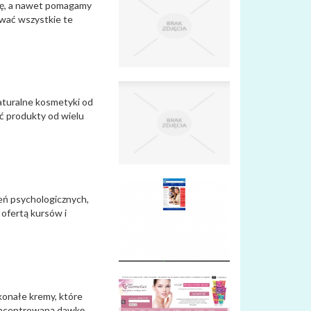
żkę, a nawet pomagamy
ywać wszystkie te
Naturalne kosmetyki od
ć produkty od wielu
eń psychologicznych,
 ofertą kursów i
konałe kremy, które
koncentrowaną dawkę