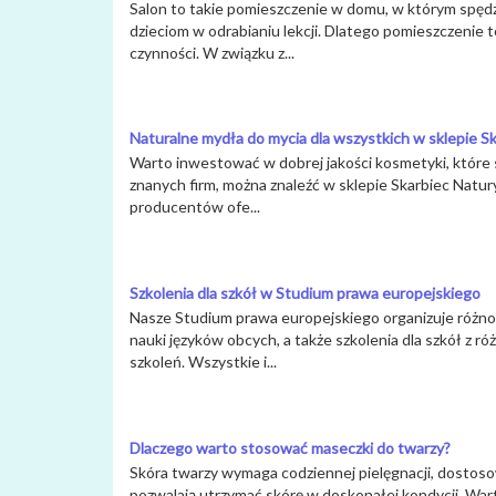
Salon to takie pomieszczenie w domu, w którym spęd
dzieciom w odrabianiu lekcji. Dlatego pomieszczenie
czynności. W związku z...
Naturalne mydła do mycia dla wszystkich w sklepie S
Warto inwestować w dobrej jakości kosmetyki, które s
znanych firm, można znaleźć w sklepie Skarbiec Natu
producentów ofe...
Szkolenia dla szkół w Studium prawa europejskiego
Nasze Studium prawa europejskiego organizuje różno
nauki języków obcych, a także szkolenia dla szkół z r
szkoleń. Wszystkie i...
Dlaczego warto stosować maseczki do twarzy?
Skóra twarzy wymaga codziennej pielęgnacji, dostoso
pozwalają utrzymać skórę w doskonałej kondycji. Wa