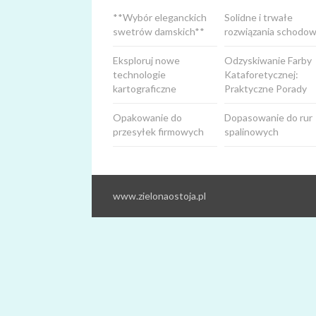
**Wybór eleganckich
Solidne i trwałe
swetrów damskich**
rozwiązania schodow
Eksploruj nowe
Odzyskiwanie Farby
technologie
Kataforetycznej:
kartograficzne
Praktyczne Porady
Opakowanie do
Dopasowanie do rur
przesyłek firmowych
spalinowych
www.zielonaostoja.pl