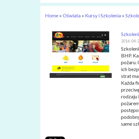
Home
»
Oświata
»
Kursy i Szkolenia
»
Szkole
Szkoleni
2016-04-
Szkolen
BHP. Każ
pożaru.
ich bezp
strat ma
Każda f
przeciw
rodzaju 
pożarem
postępo
podobny
same szk