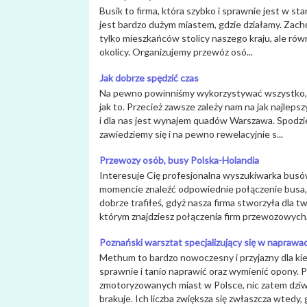
Busik to firma, która szybko i sprawnie jest w 
jest bardzo dużym miastem, gdzie działamy. Zachę
tylko mieszkańców stolicy naszego kraju, ale równ
okolicy. Organizujemy przewóz osó...
Jak dobrze spędzić czas
Na pewno powinniśmy wykorzystywać wszystko, c
jak to. Przecież zawsze zależy nam na jak najlep
i dla nas jest wynajem quadów Warszawa. Spodziew
zawiedziemy się i na pewno rewelacyjnie s...
Przewozy osób, busy Polska-Holandia
Interesuje Cię profesjonalna wyszukiwarka busó
momencie znaleźć odpowiednie połączenie busa, 
dobrze trafiłeś, gdyż nasza firma stworzyła dla 
którym znajdziesz połączenia firm przewozowych,
Poznański warsztat specjalizujący się w naprawa
Methum to bardzo nowoczesny i przyjazny dla k
sprawnie i tanio naprawić oraz wymienić opony. P
zmotoryzowanych miast w Polsce, nic zatem dziwn
brakuje. Ich liczba zwiększa się zwłaszcza wtedy, 