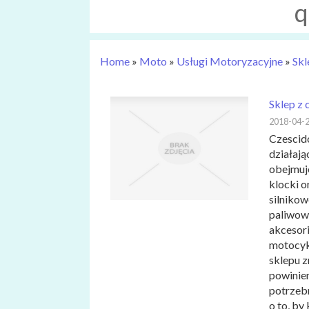
q
Home
»
Moto
»
Usługi Motoryzacyjne
»
Skl
Sklep z 
2018-04-
Czescido
działają
obejmuje
klocki o
silnikow
paliwowe
akcesori
motocyk
sklepu z
powinien
potrzebn
o to, by