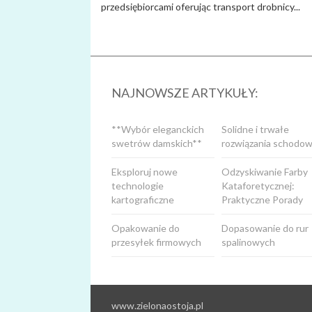
przedsiębiorcami oferując transport drobnicy...
NAJNOWSZE ARTYKUŁY:
**Wybór eleganckich
Solidne i trwałe
swetrów damskich**
rozwiązania schodow
Eksploruj nowe
Odzyskiwanie Farby
technologie
Kataforetycznej:
kartograficzne
Praktyczne Porady
Opakowanie do
Dopasowanie do rur
przesyłek firmowych
spalinowych
www.zielonaostoja.pl