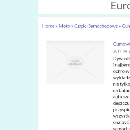
Eur
Home
»
Moto
»
Części Samochodowe
»
Gum
Gumowe 
2017-04-
Dywanik
i najbar
ochrony
wykładz
nie tylk
na butac
auta szc
deszczu
przyspie
wszystko
ona być
samocho