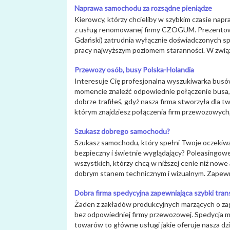
Naprawa samochodu za rozsądne pieniądze
Kierowcy, którzy chcieliby w szybkim czasie na
z usług renomowanej firmy CZOGUM. Prezento
Gdański) zatrudnia wyłącznie doświadczonych spe
pracy najwyższym poziomem staranności. W związk
Przewozy osób, busy Polska-Holandia
Interesuje Cię profesjonalna wyszukiwarka busó
momencie znaleźć odpowiednie połączenie busa, 
dobrze trafiłeś, gdyż nasza firma stworzyła dla 
którym znajdziesz połączenia firm przewozowych,
Szukasz dobrego samochodu?
Szukasz samochodu, który spełni Twoje oczekiw
bezpieczny i świetnie wyglądający? Poleasingow
wszystkich, którzy chcą w niższej cenie niż nowe
dobrym stanem technicznym i wizualnym. Zapewn
Dobra firma spedycyjna zapewniająca szybki tran
Żaden z zakładów produkcyjnych marzących o zag
bez odpowiedniej firmy przewozowej. Spedycja mi
towarów to główne usługi jakie oferuje nasza dz