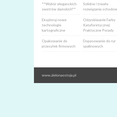
**Wybór eleganckich
Solidne i trwałe
swetrów damskich**
rozwiązania schodow
Eksploruj nowe
Odzyskiwanie Farby
technologie
Kataforetycznej:
kartograficzne
Praktyczne Porady
Opakowanie do
Dopasowanie do rur
przesyłek firmowych
spalinowych
www.zielonaostoja.pl