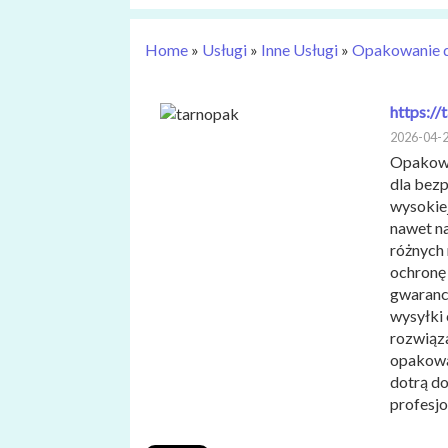
Home
»
Usługi
»
Inne Usługi
»
Opakowanie d
https://
2026-04-
Opakowa
dla bez
wysokiej
nawet n
różnych 
ochronę
gwarancj
wysyłki 
rozwiąz
opakowa
dotrą do
profesjo